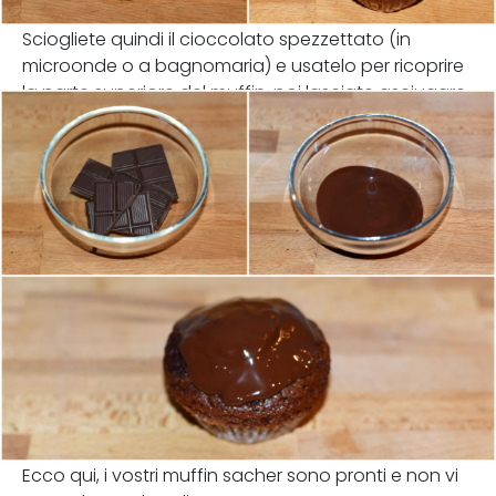
Sciogliete quindi il cioccolato spezzettato (in
microonde o a bagnomaria) e usatelo per ricoprire
la parte superiore del muffin, poi lasciate asciugare.
Ecco qui, i vostri muffin sacher sono pronti e non vi