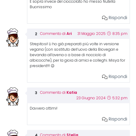
E sopra invece del cioccolato ho messo Nutella
Buonissimo
Rispondi
Ari
Commento di
31 Maggio 2025
8:35 pm
Strepitosi! Li ho già preparati più volte in versione
vegana (con sostituto dell’uovo della Biovegan e
bevanda all’avena o a base di nocciolo di
albicocche), per la gioia di amici e colleghi. Misya for
president!!! 😉
Rispondi
Katia
Commento di
23 Giugno 2024
5:32 pm
Davvero ottimi!
Rispondi
Stella
Commento di