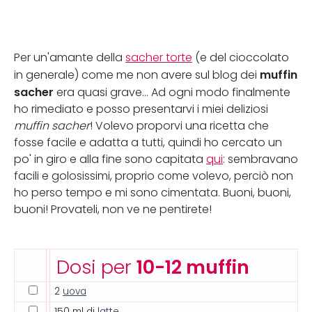
Per un'amante della
sacher torte
(e del cioccolato
muffin
in generale) come me non avere sul blog dei
sacher
era quasi grave... Ad ogni modo finalmente
ho rimediato e posso presentarvi i miei deliziosi
muffin sacher
! Volevo proporvi una ricetta che
fosse facile e adatta a tutti, quindi ho cercato un
po' in giro e alla fine sono capitata
qui
: sembravano
facili e golosissimi, proprio come volevo, perciò non
ho perso tempo e mi sono cimentata. Buoni, buoni,
buoni! Provateli, non ve ne pentirete!
Dosi per
10-12 muffin
2
uova
150 ml di
latte