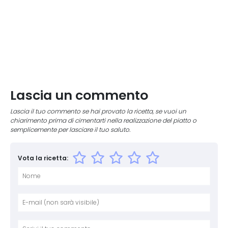
Lascia un commento
Lascia il tuo commento se hai provato la ricetta, se vuoi un
chiarimento prima di cimentarti nella realizzazione del piatto o
semplicemente per lasciare il tuo saluto.
Vota la ricetta:
Nome
E-mai
Sito 
Comm