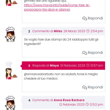
@mirko dai uno sguardo qui,
https://www.misya.info/guide/come-fare-le-
proporzioni-tra-dosi-e-stampi
Rispondi
Mirko
Commento di
28 Marzo 2023
2:54 pm
Se voglio fare due stampi da 24 raddoppio tutti gli
ingredienti?
Rispondi
Misya
Risposta di
13 Febbraio 2023
10:57 am
@annarosabarbato non so aiutarti, forse è meglio
chiedere al tuo medico
Rispondi
Anna Rosa Barbaro
Commento di
12 Febbraio 2023
12:52 pm