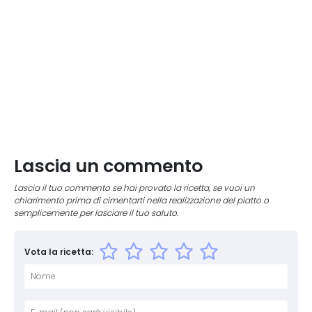
Lascia un commento
Lascia il tuo commento se hai provato la ricetta, se vuoi un
chiarimento prima di cimentarti nella realizzazione del piatto o
semplicemente per lasciare il tuo saluto.
Vota la ricetta:
Nome
E-mai
Sito 