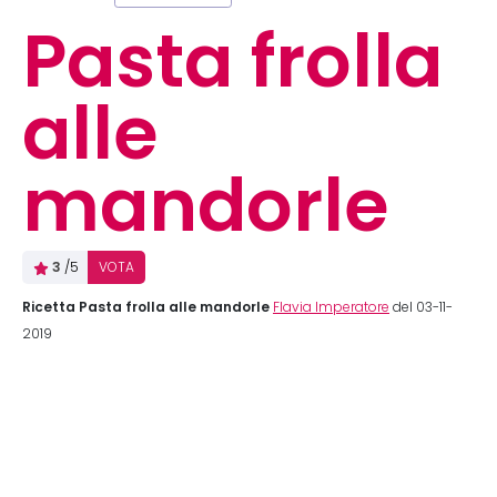
Pasta frolla
alle
mandorle
3
/5
VOTA
Ricetta Pasta frolla alle mandorle
Flavia Imperatore
del 03-11-
2019