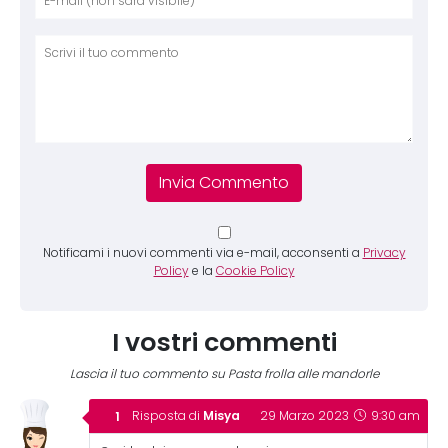
Comm
Notificami i nuovi commenti via e-mail, acconsenti a
Privacy
Policy
e la
Cookie Policy
I vostri commenti
Lascia il tuo commento su Pasta frolla alle mandorle
Misya
Risposta di
29 Marzo 2023
9:30 am