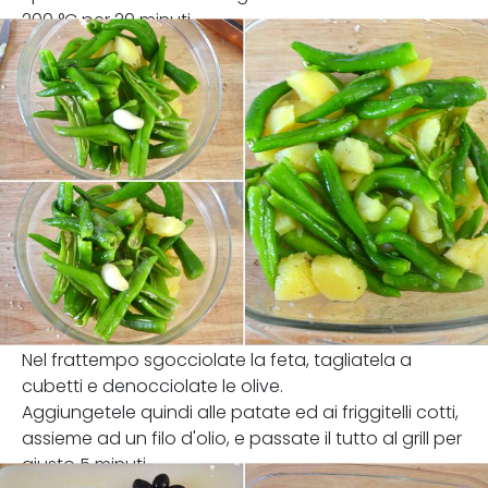
200 °C per 20 minuti.
Nel frattempo sgocciolate la feta, tagliatela a
cubetti e denocciolate le olive.
Aggiungetele quindi alle patate ed ai friggitelli cotti,
assieme ad un filo d'olio, e passate il tutto al grill per
giusto 5 minuti.