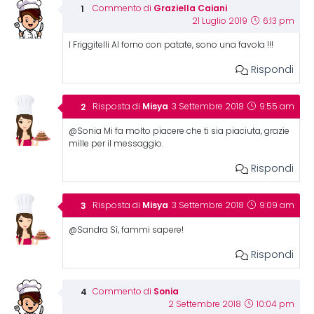
Graziella Caiani
Commento di
21 Luglio 2019
6:13 pm
I Friggitelli Al forno con patate, sono una favola !!!
Rispondi
Misya
Risposta di
3 Settembre 2018
9:55 am
@Sonia Mi fa molto piacere che ti sia piaciuta, grazie
mille per il messaggio.
Rispondi
Misya
Risposta di
3 Settembre 2018
9:09 am
@Sandra Sì, fammi sapere!
Rispondi
Sonia
Commento di
2 Settembre 2018
10:04 pm