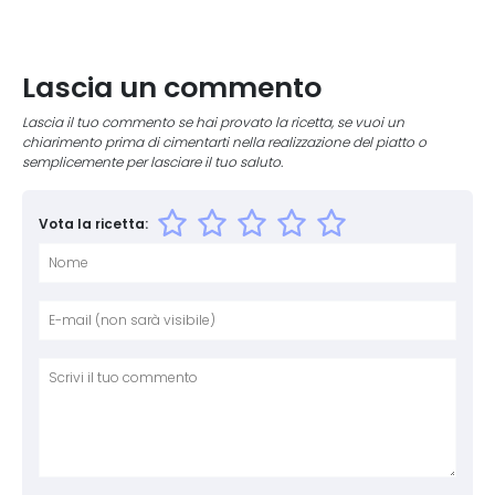
Lascia un commento
Lascia il tuo commento se hai provato la ricetta, se vuoi un
chiarimento prima di cimentarti nella realizzazione del piatto o
semplicemente per lasciare il tuo saluto.
Vota la ricetta:
Nome
E-mai
Sito 
Comm