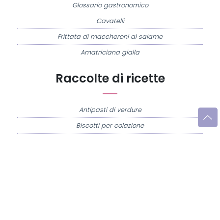
Glossario gastronomico
Cavatelli
Frittata di maccheroni al salame
Amatriciana gialla
Raccolte di ricette
Antipasti di verdure
Biscotti per colazione
Cornetti fatti in casa
Crostatine di mele
Le immagini e le ricette di cucina pubblicate sul sito sono di proprietà di
Flavia
Imperatore
e sono protette dalla legge sul diritto d'autore n. 633/1941 e successive
modifiche.
Misya.info è un sito della
Misya S.r.l. unipersonale
- P.IVA 07248321213 - Napoli -
Leggi la
Privacy Policy