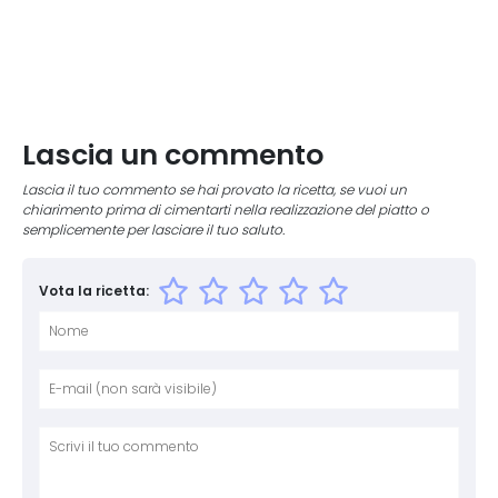
Lascia un commento
Lascia il tuo commento se hai provato la ricetta, se vuoi un
chiarimento prima di cimentarti nella realizzazione del piatto o
semplicemente per lasciare il tuo saluto.
Vota la ricetta:
Nome
E-mai
Sito 
Comm