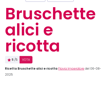
Bruschette
alici e
ricotta
5
/5
VOTA
Ricetta Bruschette alici e ricotta
Flavia Imperatore
del 06-08-
2025