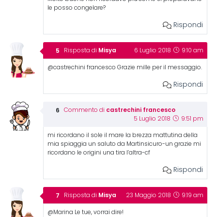
le posso congelare?
Rispondi
Misya
Risposta di
6 Luglio 2018
9:10 am
@castrechini francesco Grazie mille per il messaggio.
Rispondi
castrechini francesco
Commento di
5 Luglio 2018
9:51 pm
mi ricordano il sole il mare la brezza mattutina della
mia spiaggia un saluto da Martinsicuro-un grazie mi
ricordano le origini una tira l’altra-cf
Rispondi
Misya
Risposta di
23 Maggio 2018
9:19 am
@Marina Le tue, vorrai dire!