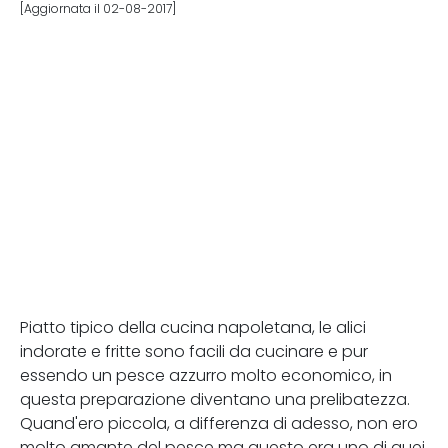
[Aggiornata il 02-08-2017]
Piatto tipico della cucina napoletana, le alici
indorate e fritte sono facili da cucinare e pur
essendo un pesce azzurro molto economico, in
questa preparazione diventano una prelibatezza.
Quand'ero piccola, a differenza di adesso, non ero
molto amante del pesce ma questo era uno di quei