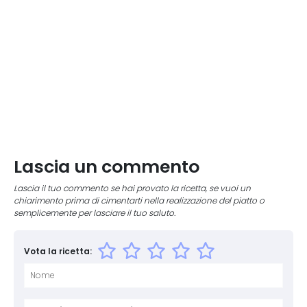
Lascia un commento
Lascia il tuo commento se hai provato la ricetta, se vuoi un
chiarimento prima di cimentarti nella realizzazione del piatto o
semplicemente per lasciare il tuo saluto.
Vota la ricetta:
Nome
E-mai
Sito 