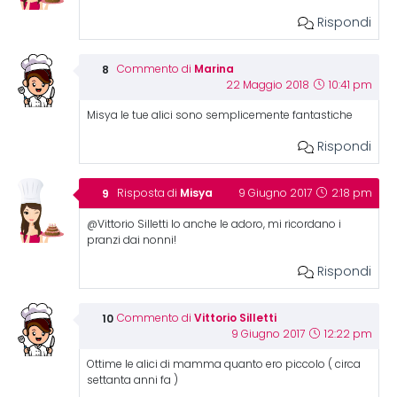
Rispondi
Marina
Commento di
22 Maggio 2018
10:41 pm
Misya le tue alici sono semplicemente fantastiche
Rispondi
Misya
Risposta di
9 Giugno 2017
2:18 pm
@Vittorio Silletti Io anche le adoro, mi ricordano i
pranzi dai nonni!
Rispondi
Vittorio Silletti
Commento di
9 Giugno 2017
12:22 pm
Ottime le alici di mamma quanto ero piccolo ( circa
settanta anni fa )