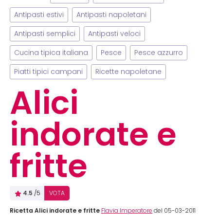
Antipasti estivi
Antipasti napoletani
Antipasti semplici
Antipasti veloci
Cucina tipica italiana
Pesce
Pesce azzurro
Piatti tipici campani
Ricette napoletane
Alici
indorate e
fritte
4.5
/5
VOTA
Ricetta Alici indorate e fritte
Flavia Imperatore
del 05-03-2011