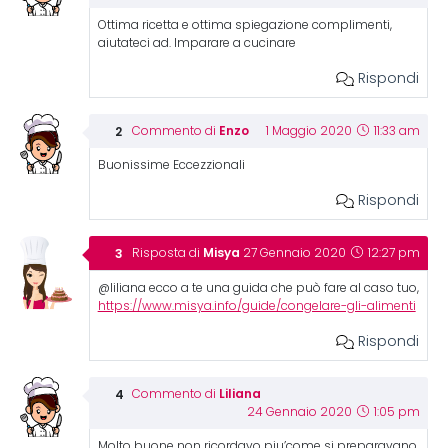
Ottima ricetta e ottima spiegazione complimenti,
aiutateci ad. Imparare a cucinare
Rispondi
Enzo
Commento di
1 Maggio 2020
11:33 am
Buonissime Eccezzionali
Rispondi
Misya
Risposta di
27 Gennaio 2020
12:27 pm
@liliana ecco a te una guida che può fare al caso tuo,
https://www.misya.info/guide/congelare-gli-alimenti
Rispondi
Liliana
Commento di
24 Gennaio 2020
1:05 pm
Molto buone non ricordavo piu’come si preparavano