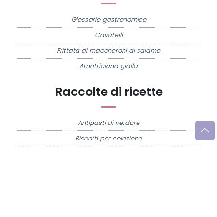
Glossario gastronomico
Cavatelli
Frittata di maccheroni al salame
Amatriciana gialla
Raccolte di ricette
Antipasti di verdure
Biscotti per colazione
Cornetti fatti in casa
Crostatine di mele
Le immagini e le ricette di cucina pubblicate sul sito sono di proprietà di
Flavia
Imperatore
e sono protette dalla legge sul diritto d'autore n. 633/1941 e successive
modifiche.