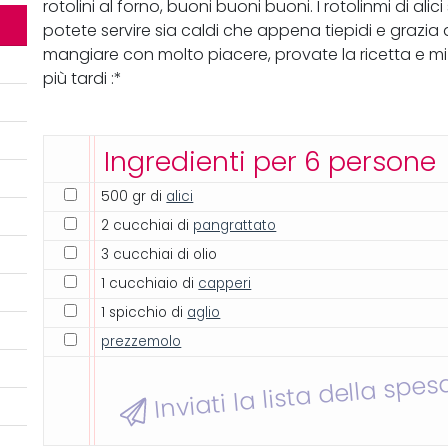
rotolini al forno, buoni buoni buoni. I rotolinmi di a
potete servire sia caldi che appena tiepidi e grazia 
mangiare con molto piacere, provate la ricetta e mi d
più tardi :*
Ingredienti per 6 persone
500 gr di
alici
2 cucchiai di
pangrattato
3 cucchiai di olio
1 cucchiaio di
capperi
1 spicchio di
aglio
prezzemolo
Inviati la lista della spes