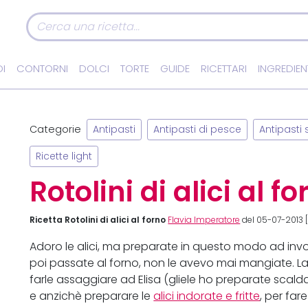
I
CONTORNI
DOLCI
TORTE
GUIDE
RICETTARI
INGREDIEN
Categorie
Antipasti
Antipasti di pesce
Antipasti s
Ricette light
Rotolini di alici al f
Ricetta Rotolini di alici al forno
Flavia Imperatore
del 05-07-2013 [
Adoro le alici, ma preparate in questo modo ad invo
poi passate al forno, non le avevo mai mangiate. La
farle assaggiare ad Elisa (gliele ho preparate scal
e anzichè preparare le
alici indorate e fritte
, per far