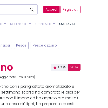
Accedi
Registrati
TI
RUBRICHE
CONTATTI
MAGAZINE
fiziosi
Pesce
Pesce azzurro
orno
4.7
/5
VOTA
Aggiornata il 26-11-2021]
ltino con il pangrattato aromatizzato e
 settimana scorsa ho comprato le alici per
date con il limone ed ha apprezzato molto)
e una cosa più light, ho preparato questi