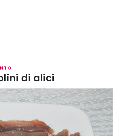
ENTO
lini di alici
le foto per pulire le alici
)