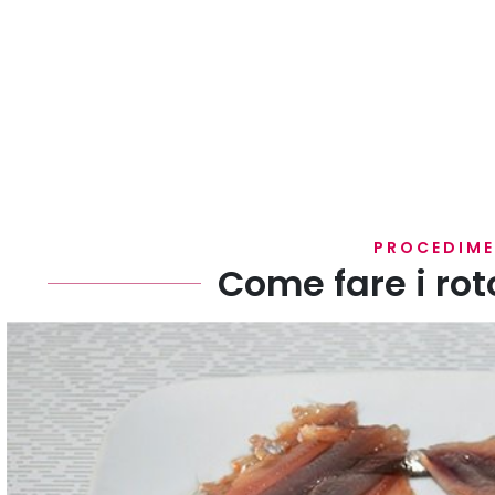
PROCEDIM
Come fare i roto
Pulite le alici e apritele a libro (qui il
procedimento con 