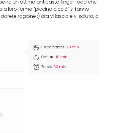
lici sono un ottimo antipasto finger food che
alla loro forma "piccina picciò" si fanno
arete ragione :) ora vi lascio e vi saluto, a
Preparazione:
20 min
Cottura:
10 min
Totale:
30 min
a