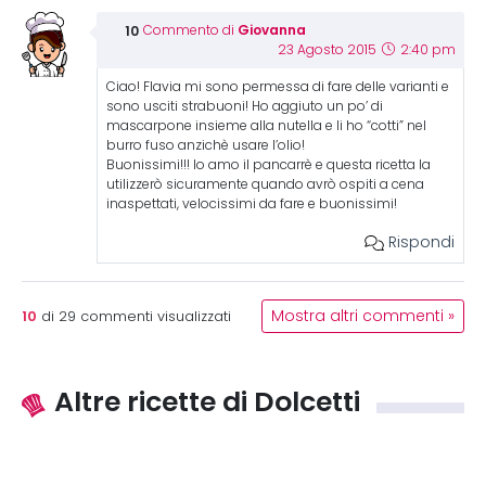
Giovanna
Commento di
23 Agosto 2015
2:40 pm
Ciao! Flavia mi sono permessa di fare delle varianti e
sono usciti strabuoni! Ho aggiuto un po’ di
mascarpone insieme alla nutella e li ho “cotti” nel
burro fuso anzichè usare l’olio!
Buonissimi!!! Io amo il pancarrè e questa ricetta la
utilizzerò sicuramente quando avrò ospiti a cena
inaspettati, velocissimi da fare e buonissimi!
Rispondi
10
Mostra altri commenti »
di
29
commenti visualizzati
Altre ricette di Dolcetti