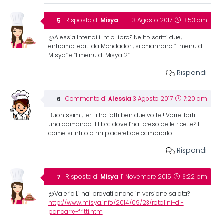
Misya
Risposta di
3 Agosto 2017
8:53 am
@Alessia Intendi il mio libro? Ne ho scritti due,
entrambi editi da Mondadori, si chiamano “I menu di
Misya” e “I menu di Misya 2”.
Rispondi
Alessia
Commento di
3 Agosto 2017
7:20 am
Buonissimi, ieri li ho fatti ben due volte ! Vorrei farti
una domanda il libro dove l’hai preso delle ricette? E
come si intitola mi piacerebbe comprarlo.
Rispondi
Misya
Risposta di
11 Novembre 2015
6:22 pm
@Valeria Li hai provati anche in versione salata?
http://www.misya.info/2014/09/23/rotolini-di-
pancarre-fritti.htm