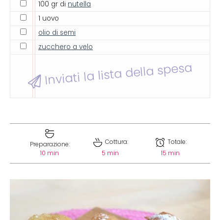
100 gr di
nutella
1 uovo
olio di semi
zucchero a velo
Inviati la lista della spesa
Cottura:
Totale:
Preparazione:
10 min
5 min
15 min