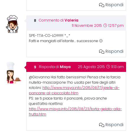
Rispondi
Valeria
Commento di
11 Novembre 2015
12:57 pm
SPE-TTA-CO-LO!!!!!!!! *_*
Fatti e mangiati all’istante… successone 🙂
Rispondi
Misya
Risposta di
25 Agosto 2015
11:13 am
@Giovanna Hai fatto benissimo! Pensa che la farcia
nutella-mascarpone l’ho usata per fare degli altri
rotolini:
http://www.misya.info/2015/08/17/girelle-di-
pancarre-al-cioccolato.htm
PS: se ti piace tanto il pancarrè, prova anche
quest’altra ricettina:
http://www.misya.info/2015/08/23/torta-gelato-alla-
frutta.htm
Rispondi