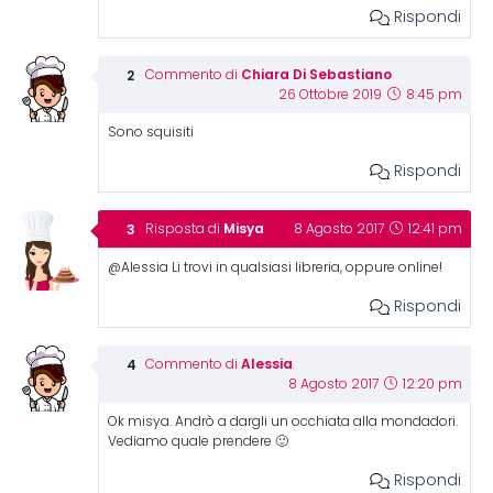
Rispondi
Chiara Di Sebastiano
Commento di
26 Ottobre 2019
8:45 pm
Sono squisiti
Rispondi
Misya
Risposta di
8 Agosto 2017
12:41 pm
@Alessia Li trovi in qualsiasi libreria, oppure online!
Rispondi
Alessia
Commento di
8 Agosto 2017
12:20 pm
Ok misya. Andrò a dargli un occhiata alla mondadori.
Vediamo quale prendere 🙂
Rispondi