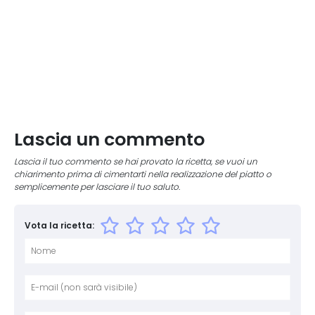
Lascia un commento
Lascia il tuo commento se hai provato la ricetta, se vuoi un
chiarimento prima di cimentarti nella realizzazione del piatto o
semplicemente per lasciare il tuo saluto.
Vota la ricetta:
Nome
E-mai
Sito 