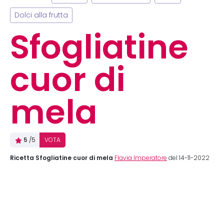
Dolci alla frutta
Sfogliatine
cuor di
mela
5
/5
VOTA
Ricetta Sfogliatine cuor di mela
Flavia Imperatore
del 14-11-2022