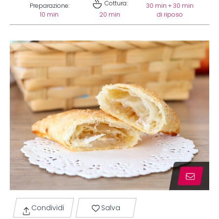
Cottura:
Preparazione:
30 min + 30 min
10 min
20 min
di riposo
Condividi
Salva