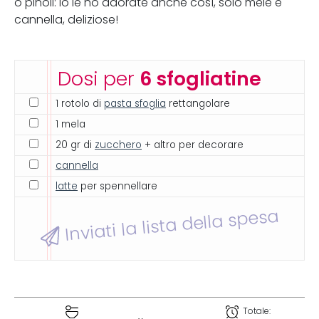
o pinoli: io le ho adorate anche così, solo mele e
cannella, deliziose!
Dosi per
6 sfogliatine
1 rotolo di
pasta sfoglia
rettangolare
1 mela
20 gr di
zucchero
+ altro per decorare
cannella
latte
per spennellare
Inviati la lista della spesa
Totale: