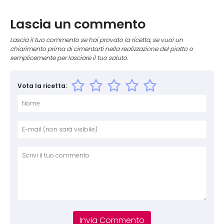
Lascia un commento
Lascia il tuo commento se hai provato la ricetta, se vuoi un
chiarimento prima di cimentarti nella realizzazione del piatto o
semplicemente per lasciare il tuo saluto.
Vota la ricetta:
Nome
E-mai
Sito 
Comm