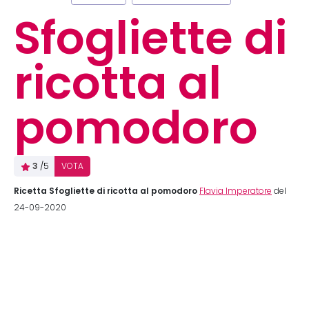
Sfogliette di
ricotta al
pomodoro
3
/5
VOTA
Ricetta Sfogliette di ricotta al pomodoro
Flavia Imperatore
del
24-09-2020