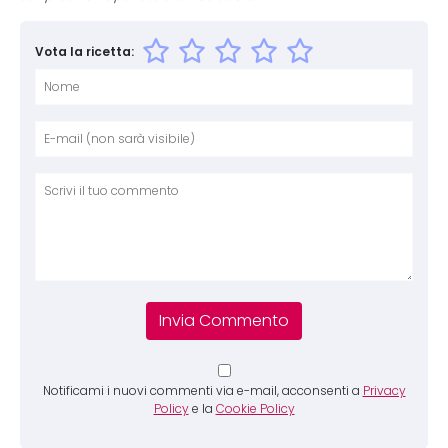
Vota la ricetta:
Nome
E-mai
Sito 
Comm
Notificami i nuovi commenti via e-mail, acconsenti a
Privacy
Policy
e la
Cookie Policy