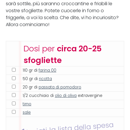
sarà sottile, più saranno croccantine e friabili le
vostre sfogliette. Potete cuocerle in forno o
friggerle, a voi la scelta. Che dite, vi ho incuriosito?
Allora cominciamo!
Dosi per
circa 20-25
sfogliette
110 gr di
farina 00
50 gr di
ricotta
20 gr di
passata di pomodoro
1/2 cucchiaio di
olio di oliva
extravergine
timo
sale
Inviati la lista della spesa