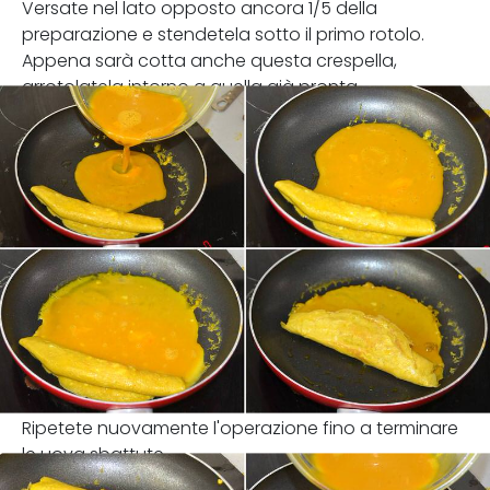
Versate nel lato opposto ancora 1/5 della
preparazione e stendetela sotto il primo rotolo.
Appena sarà cotta anche questa crespella,
arrotolatela intorno a quella già pronta.
Ripetete nuovamente l'operazione fino a terminare
le uova sbattute.