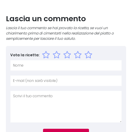
Lascia un commento
Lascia il tuo commento se hai provato la ricetta, se vuoi un
chiarimento prima di cimentarti nella realizzazione del piatto o
semplicemente per lasciare il tuo saluto.
Vota la ricetta:
Nome
E-mai
Sito 
Comm