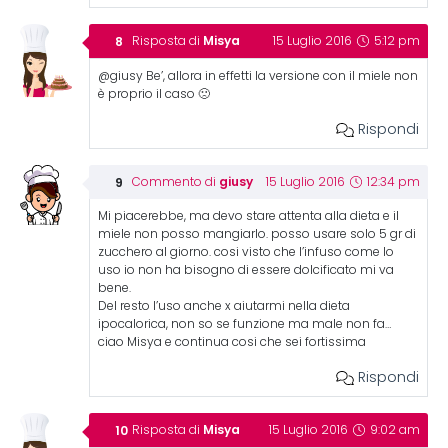
Misya
Risposta di
15 Luglio 2016
5:12 pm
@giusy Be’, allora in effetti la versione con il miele non
è proprio il caso 🙁
Rispondi
giusy
Commento di
15 Luglio 2016
12:34 pm
Mi piacerebbe, ma devo stare attenta alla dieta e il
miele non posso mangiarlo. posso usare solo 5 gr di
zucchero al giorno. cosi visto che l’infuso come lo
uso io non ha bisogno di essere dolcificato mi va
bene.
Del resto l’uso anche x aiutarmi nella dieta
ipocalorica, non so se funzione ma male non fa…
ciao Misya e continua cosi che sei fortissima
Rispondi
Misya
Risposta di
15 Luglio 2016
9:02 am