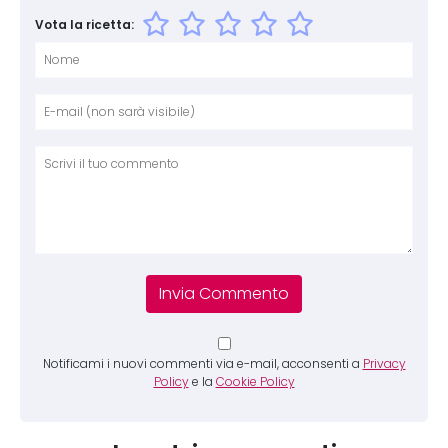
Vota la ricetta:
Nome
E-mai
Sito 
Comm
Notificami i nuovi commenti via e-mail, acconsenti a
Privacy
Policy
e la
Cookie Policy