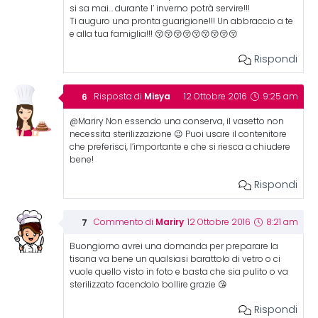
si sa mai… durante l’ inverno potrà servire!!!
Ti auguro una pronta guarigione!!! Un abbraccio a te
e alla tua famiglia!!! 😚😚😚😚😚😚😚😚😚
Rispondi
Misya
Risposta di
12 Ottobre 2016
9:25 am
@Mariry Non essendo una conserva, il vasetto non
necessita sterilizzazione 😉 Puoi usare il contenitore
che preferisci, l’importante e che si riesca a chiudere
bene!
Rispondi
Mariry
Commento di
12 Ottobre 2016
8:21 am
Buongiorno avrei una domanda per preparare la
tisana va bene un qualsiasi barattolo di vetro o ci
vuole quello visto in foto e basta che sia pulito o va
sterilizzato facendolo bollire grazie 😘
Rispondi