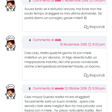
deb
Commento di
17 Novembre 2016
1:39 pm
Scusa tanto se ti disturbo ancora, ma forse non hai
avuto tempo di leggere la mia ultima domanda.. Se
potrai darmi un consiglio, grazie mille!!! 😊
Rispondi
deb
Commento di
15 Novembre 2016
8:23 pm
Ciao ciao, rifatta qualche giorno fa con miele
millefiori un po’ densino.. In frigo diventa tutto un
mappazzone indurito, dici che posso conservare
anche a temperatura ambiente? Grazie, un bacino…
Rispondi
annin
Commento di
12 Ottobre 2016
5:39 pm
Ciao misya! Questa ricetta mi era sfuggita!!!
Sicuramente sarà un buon rimedio… spero che
servirà x farti stare meglio!! Non ho mai provato una
tisana con il miele…. ho preso nota della ricetta… Non