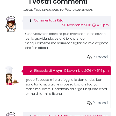
I vostri commenti
Lascia il tuo commento su Tisana allo zenzero
Rita
Commento di
20 Novembre 2016
4:51 pm
Ciao volevo chiedere se può avere controindicazioni
per la gravidanda, perché io la prendo
tranquillamente ma vorrei consigliarla a mia cognata
che è in attesa.
Rispondi
Misya
Risposta di
17 Novembre 2016
5:14 pm
@deb Sì, scusa mi era sfuggita la domanda… Non
sono tanto sicura che si possa lasciare fuori, al
massimo leverei il barattolo dal frigo un quarto d’ora
prima di farmi la tisana.
Rispondi