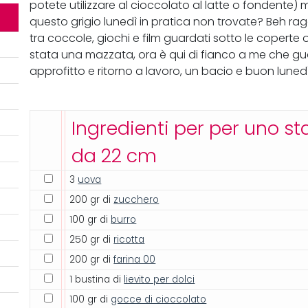
potete utilizzare al cioccolato al latte o fondente)
questo grigio lunedì in pratica non trovate? Beh rag
tra coccole, giochi e film guardati sotto le coperte og
stata una mazzata, ora è qui di fianco a me che gua
approfitto e ritorno a lavoro, un bacio e buon luned
Ingredienti per per uno 
da 22 cm
3
uova
200 gr di
zucchero
100 gr di
burro
250 gr di
ricotta
200 gr di
farina 00
1 bustina di
lievito per dolci
100 gr di
gocce di cioccolato