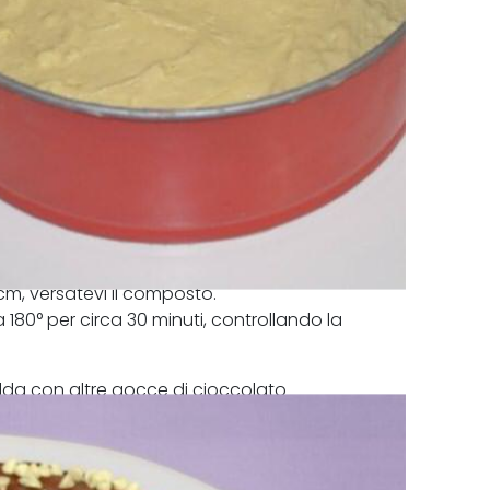
cm, versatevi il composto.
 180° per circa 30 minuti, controllando la
alda con altre gocce di cioccolato