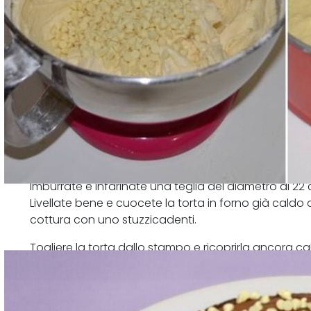
Imburrate e infarinate una teglia del diametro di 22 
Livellate bene e cuocete la torta in forno già caldo a
cottura con uno stuzzicadenti.
Togliere la torta dallo stampo e ricoprirla ancora c