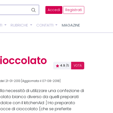
Accedi
Registrati
TI
RUBRICHE
CONTATTI
MAGAZINE
cioccolato
4.9
/5
VOTA
del 21-01-2013 [Aggiornata il 07-08-2018]
lla necessità di utilizzare una confezione di
colato bianco diverso da quelli preparati
 dolce con il kitchenAid :) Ho preparato
e gocce di cioccolato (che se preferite