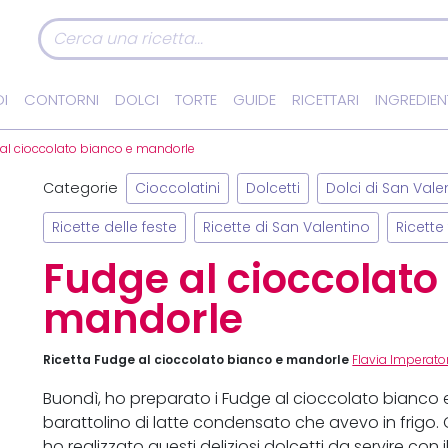
I
CONTORNI
DOLCI
TORTE
GUIDE
RICETTARI
INGREDIEN
al cioccolato bianco e mandorle
Categorie
Cioccolatini
Dolcetti
Dolci di San Vale
Ricette delle feste
Ricette di San Valentino
Ricett
Fudge al cioccolato
mandorle
Ricetta Fudge al cioccolato bianco e mandorle
Flavia Imperato
Buondì, ho preparato i Fudge al cioccolato bianc
barattolino di latte condensato che avevo in frigo.
ho realizzato questi deliziosi dolcetti da servire con