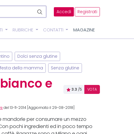
Accedi
Registrati
TI
RUBRICHE
CONTATTI
MAGAZINE
ntino
Dolci senza glutine
e festa della mamma
Senza glutine
 bianco e
3.3
/5
VOTA
re
del 13-11-2014 [Aggiornata il 29-08-2018]
o e mandorle per consumare un mezzo
 Con pochi ingredienti ed in poco tempo
 il caffè. Ragazze sono a Milano e oggi