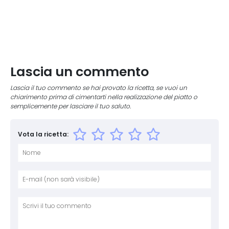
Lascia un commento
Lascia il tuo commento se hai provato la ricetta, se vuoi un
chiarimento prima di cimentarti nella realizzazione del piatto o
semplicemente per lasciare il tuo saluto.
Vota la ricetta:
Nome
E-mai
Sito 
Comm