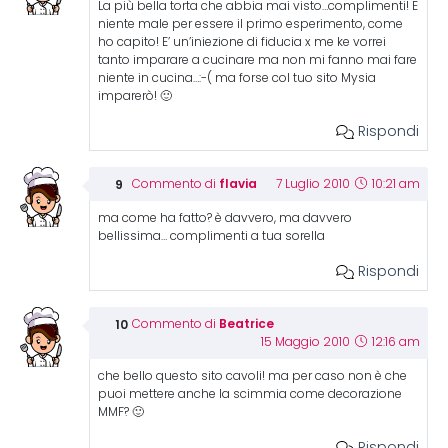
La più bella torta che abbia mai visto…complimenti! E
niente male per essere il primo esperimento, come
ho capito! E’ un’iniezione di fiducia x me ke vorrei
tanto imparare a cucinare ma non mi fanno mai fare
niente in cucina…:-( ma forse col tuo sito Mysia
imparerò! 🙂
Rispondi
flavia
Commento di
7 Luglio 2010
10:21 am
ma come ha fatto? è davvero, ma davvero
bellissima… complimenti a tua sorella
Rispondi
Beatrice
Commento di
15 Maggio 2010
12:16 am
che bello questo sito cavoli! ma per caso non è che
puoi mettere anche la scimmia come decorazione
MMF? 🙂
Rispondi