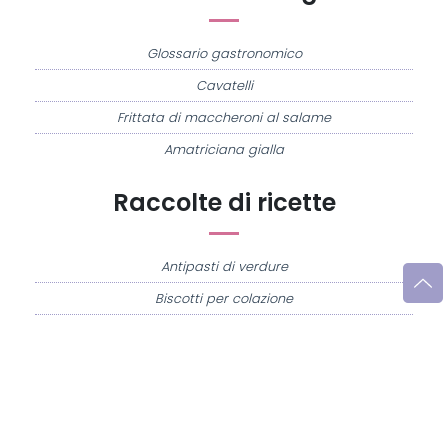
Glossario gastronomico
Cavatelli
Frittata di maccheroni al salame
Amatriciana gialla
Raccolte di ricette
Antipasti di verdure
Biscotti per colazione
Cornetti fatti in casa
Crostatine di mele
Le immagini e le ricette di cucina pubblicate sul sito sono di proprietà di
Flavia
Imperatore
e sono protette dalla legge sul diritto d'autore n. 633/1941 e successive
modifiche.