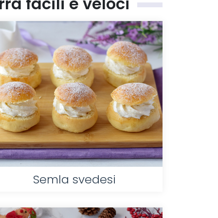
rra facili e veloci
Semla svedesi