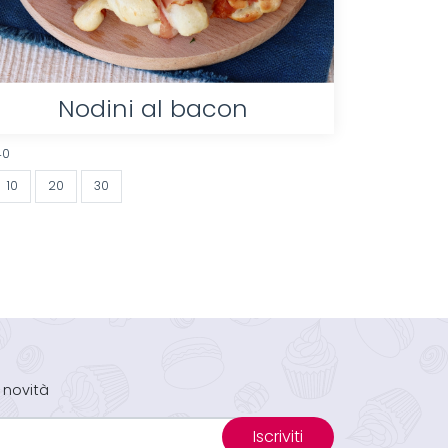
Nodini al bacon
40
10
20
30
 novità
Iscriviti