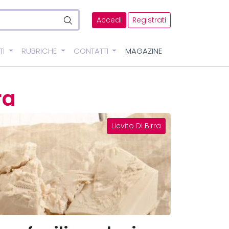
Accedi
Registrati
TI
RUBRICHE
CONTATTI
MAGAZINE
ra
Lievito Di Birra