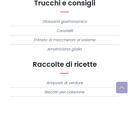
Trucchi e consigli
Glossario gastronomico
Cavatelli
Frittata di maccheroni al salame
Amatriciana gialla
Raccolte di ricette
Antipasti di verdure
Biscotti per colazione
Cornetti fatti in casa
Crostatine di mele
Le immagini e le ricette di cucina pubblicate sul sito sono di proprietà di
Flavia