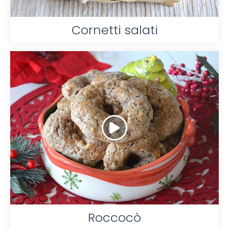
Cornetti salati
Roccocò