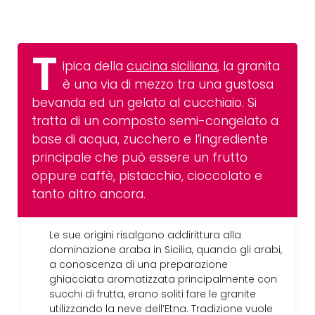
T
ipica della
cucina siciliana
, la granita
è una via di mezzo tra una gustosa
bevanda ed un gelato al cucchiaio. Si
tratta di un composto semi-congelato a
base di acqua, zucchero e l’ingrediente
principale che può essere un frutto
oppure caffè, pistacchio, cioccolato e
tanto altro ancora.
Le sue origini risalgono addirittura alla
dominazione araba in Sicilia, quando gli arabi,
a conoscenza di una preparazione
ghiacciata aromatizzata principalmente con
succhi di frutta, erano soliti fare le granite
utilizzando la neve dell’Etna. Tradizione vuole