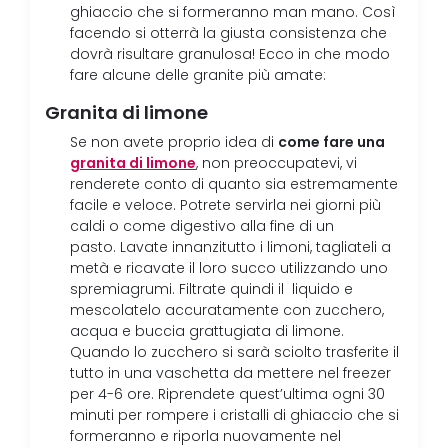
ghiaccio che si formeranno man mano. Così
facendo si otterrà la giusta consistenza che
dovrà risultare granulosa! Ecco in che modo
fare alcune delle granite più amate:
Granita di limone
come fare una
Se non avete proprio idea di
granita di limone
, non preoccupatevi, vi
renderete conto di quanto sia estremamente
facile e veloce. Potrete servirla nei giorni più
caldi o come digestivo alla fine di un
pasto. Lavate innanzitutto i limoni, tagliateli a
metà e ricavate il loro succo utilizzando uno
spremiagrumi. Filtrate quindi il liquido e
mescolatelo accuratamente con zucchero,
acqua e buccia grattugiata di limone.
Quando lo zucchero si sarà sciolto trasferite il
tutto in una vaschetta da mettere nel freezer
per 4-6 ore. Riprendete quest’ultima ogni 30
minuti per rompere i cristalli di ghiaccio che si
formeranno e riporla nuovamente nel