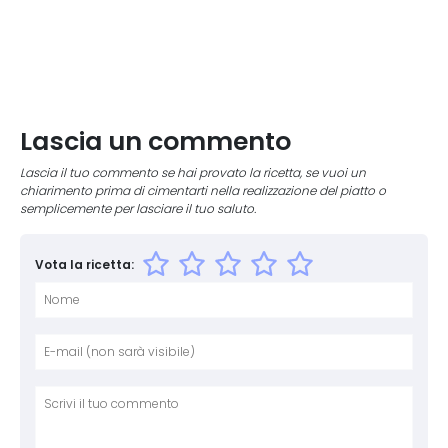
Lascia un commento
Lascia il tuo commento se hai provato la ricetta, se vuoi un
chiarimento prima di cimentarti nella realizzazione del piatto o
semplicemente per lasciare il tuo saluto.
Vota la ricetta:
Nome
E-mai
Sito 
Comm