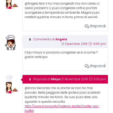
@Angela Non li ho mai congelati ma non credo ci
siano problemi. Li puoi congelare cotti e poi farli
scongelare a temperatura ambiente. Magrai puoi
metterli qualche minuto in forno prima di servirli.
Rispondi
Angela
Commento di
12 Dicembre 2016
4:56 pm
Ciao misya si possono congelare se è si come ?
grzbin anticipo
Rispondi
Misya
Risposta di
21 Novembre 2016
5:33 pm
@Anna Secondo me sì, anche se non ho mai
provato. Nella peggiore delle ipotesi puoi scaldarli
qualche minuto nel forno. Se vuoi puoi dare uno
sguardo a questa raccolta:
http://www.misya.info/galleria-ricette/ricette-per-
buffet