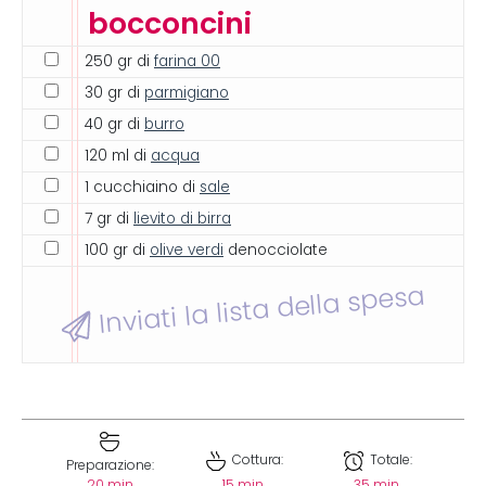
bocconcini
250 gr di
farina 00
30 gr di
parmigiano
40 gr di
burro
120 ml di
acqua
1 cucchiaino di
sale
7 gr di
lievito di birra
100 gr di
olive verdi
denocciolate
Inviati la lista della spesa
Cottura:
Totale:
Preparazione:
20 min
15 min
35 min