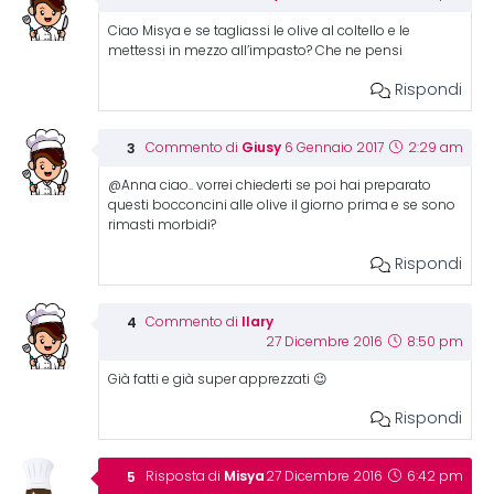
Ciao Misya e se tagliassi le olive al coltello e le
mettessi in mezzo all’impasto? Che ne pensi
Rispondi
Giusy
Commento di
6 Gennaio 2017
2:29 am
@Anna ciao.. vorrei chiederti se poi hai preparato
questi bocconcini alle olive il giorno prima e se sono
rimasti morbidi?
Rispondi
Ilary
Commento di
27 Dicembre 2016
8:50 pm
Già fatti e già super apprezzati 😉
Rispondi
Misya
Risposta di
27 Dicembre 2016
6:42 pm