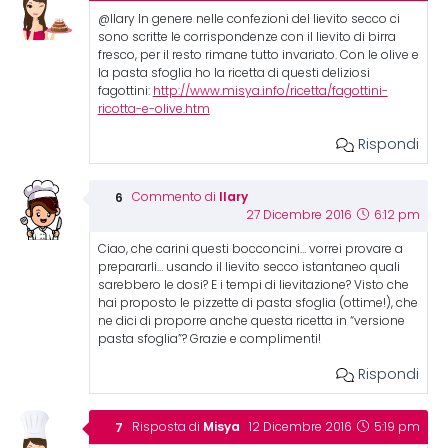
@Ilary In genere nelle confezioni del lievito secco ci
sono scritte le corrispondenze con il lievito di birra
fresco, per il resto rimane tutto invariato. Con le olive e
la pasta sfoglia ho la ricetta di questi deliziosi
fagottini:
http://www.misya.info/ricetta/fagottini-
ricotta-e-olive.htm
Rispondi
Ilary
Commento di
27 Dicembre 2016
6:12 pm
Ciao, che carini questi bocconcini… vorrei provare a
prepararli… usando il lievito secco istantaneo quali
sarebbero le dosi? E i tempi di lievitazione? Visto che
hai proposto le pizzette di pasta sfoglia (ottime!), che
ne dici di proporre anche questa ricetta in “versione
pasta sfoglia”? Grazie e complimenti!
Rispondi
Misya
Risposta di
12 Dicembre 2016
5:19 pm