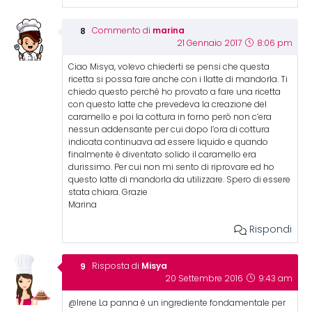
marina
Commento di
21 Gennaio 2017
8:06 pm
Ciao Misya, volevo chiederti se pensi che questa
ricetta si possa fare anche con i llatte di mandorla. Ti
chiedo questo perché ho provato a fare una ricetta
con questo latte che prevedeva la creazione del
caramello e poi la cottura in forno però non c’era
nessun addensante per cui dopo l’ora di cottura
indicata continuava ad essere liquido e quando
finalmente è diventato solido il caramello era
durissimo. Per cui non mi sento di riprovare ed ho
questo latte di mandorla da utilizzare. Spero di essere
stata chiara. Grazie
Marina
Rispondi
Misya
Risposta di
20 Settembre 2016
9:43 am
@Irene La panna è un ingrediente fondamentale per