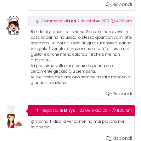
Rispondi
Lea
Commento di
2 Novembre 2017
4:06 pm
Ricetta di grande ispirazione. Siccome non avevo in
casa la panna ho usato lo stesso quantitativo in latte
scremato. Ho poi utilizzato 80 gr di zucchero di canna
integrale. È venuto ottimo anche se più ” discreto nel
gusto” e anche meno calorico ( il che a me non
guasta ☺).
La prossima volta mi procuro la panna che
certamente gli darà più cremositá.
Le tue ricette mi piacciono sempre assai e mi sono di
grande ispirazione.
Rispondi
Misya
Risposta di
23 Gennaio 2017
11:05 am
@marina Ti dico la verità, non ho mai provato non
saprei dirti…
Rispondi