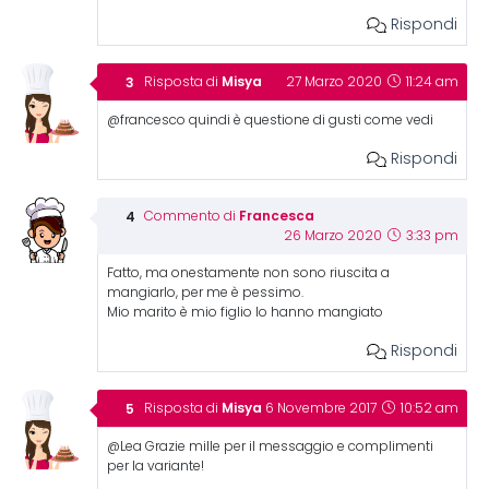
Rispondi
Misya
Risposta di
27 Marzo 2020
11:24 am
@francesco quindi è questione di gusti come vedi
Rispondi
Francesca
Commento di
26 Marzo 2020
3:33 pm
Fatto, ma onestamente non sono riuscita a
mangiarlo, per me è pessimo.
Mio marito è mio figlio lo hanno mangiato
Rispondi
Misya
Risposta di
6 Novembre 2017
10:52 am
@Lea Grazie mille per il messaggio e complimenti
per la variante!