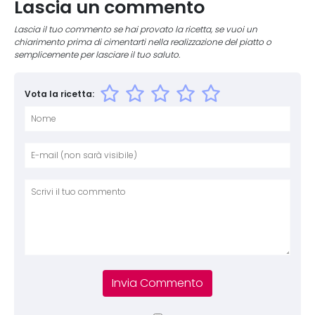
Lascia un commento
Lascia il tuo commento se hai provato la ricetta, se vuoi un
chiarimento prima di cimentarti nella realizzazione del piatto o
semplicemente per lasciare il tuo saluto.
Vota la ricetta:
Nome
E-mai
Sito 
Comm