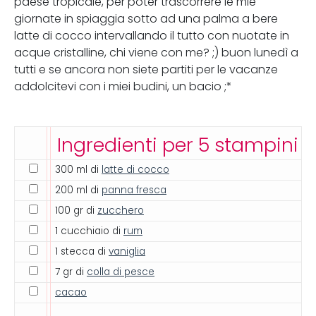
paese tropicale, per poter trascorrere le mie
giornate in spiaggia sotto ad una palma a bere
latte di cocco intervallando il tutto con nuotate in
acque cristalline, chi viene con me? ;) buon lunedì a
tutti e se ancora non siete partiti per le vacanze
addolcitevi con i miei budini, un bacio ;*
Ingredienti per 5 stampini
300 ml di
latte di cocco
200 ml di
panna fresca
100 gr di
zucchero
1 cucchiaio di
rum
1 stecca di
vaniglia
7 gr di
colla di pesce
cacao