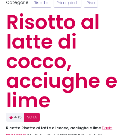
Categorie
Risotto
Primi piatti
Riso
Risotto al
latte di
cocco,
acciughe e
lime
4
/5
VOTA
Ricetta Risotto al latte di cocco, acciughe e lime
Flavia