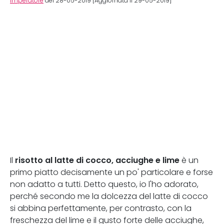
Imperatore
del 28-05-2019 [Aggiornata il 29-05-2019]
risotto al latte di cocco, acciughe e lime
Il
è un
primo piatto decisamente un po' particolare e forse
non adatto a tutti. Detto questo, io l'ho adorato,
perché secondo me la dolcezza del latte di cocco
si abbina perfettamente, per contrasto, con la
freschezza del lime e il gusto forte delle acciughe,