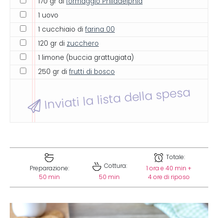
170 gr di
formaggio Philadelphia
1 uovo
1 cucchiaio di
farina 00
120 gr di
zucchero
1 limone (buccia grattugiata)
250 gr di
frutti di bosco
Inviati la lista della spesa
Totale:
Cottura:
Preparazione:
1 ora e 40 min +
50 min
50 min
4 ore di riposo