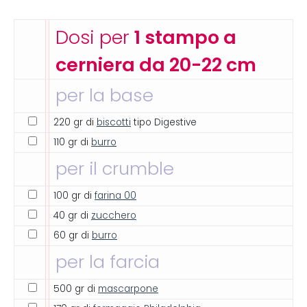
Dosi per
1 stampo a
cerniera da 20-22 cm
per la base
220 gr di
biscotti
tipo Digestive
110 gr di
burro
per il crumble
100 gr di
farina 00
40 gr di
zucchero
60 gr di
burro
per la farcia
500 gr di
mascarpone