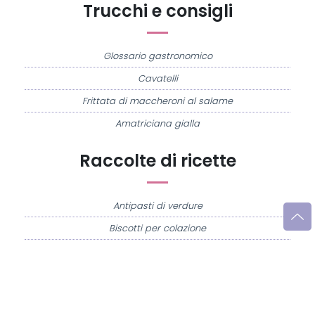
Trucchi e consigli
Glossario gastronomico
Cavatelli
Frittata di maccheroni al salame
Amatriciana gialla
Raccolte di ricette
Antipasti di verdure
Biscotti per colazione
Cornetti fatti in casa
Crostatine di mele
Le immagini e le ricette di cucina pubblicate sul sito sono di proprietà di
Flavia