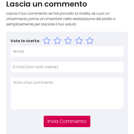
Lascia un commento
Lascia il tuo commento se hai provato la ricetta, se vuoi un
chiarimento prima di cimentarti nella realizzazione del piatto o
semplicemente per lasciare il tuo saluto.
Vota la ricetta:
Nome
E-mai
Sito 
Comm