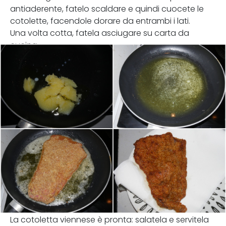
antiaderente, fatelo scaldare e quindi cuocete le
cotolette, facendole dorare da entrambi i lati.
Una volta cotta, fatela asciugare su carta da
cucina.
La cotoletta viennese è pronta: salatela e servitela