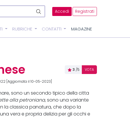
Accedi
Registrati
TI
RUBRICHE
CONTATTI
MAGAZINE
gnese
3
/5
VOTA
22 [Aggiornata il 10-05-2023]
are, sono un secondo tipico della citta
ette alla petroniana
, sono una variante
 con la classica panatura, che dopo la
na vera e propria delizia per gli occhi e