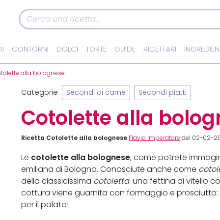
I
CONTORNI
DOLCI
TORTE
GUIDE
RICETTARI
INGREDIEN
tolette alla bolognese
Categorie
Secondi di carne
Secondi piatti
Cotolette alla bolo
Ricetta Cotolette alla bolognese
Flavia Imperatore
del 02-02-20
cotolette alla bolognese
Le
, come potrete immagin
emiliana di Bologna. Conosciute anche come
cotol
della classicissima
cotoletta
: una fettina di vitello
cottura viene guarnita con formaggio e prosciutto: u
per il palato!