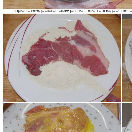
Impanatele, passandole prima nella farina, poi nell'
pangrattato.