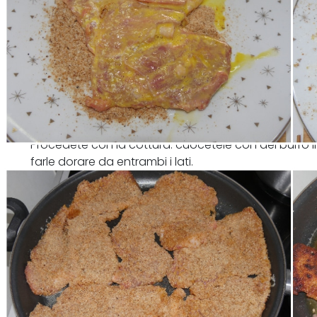
Procedete con la cottura: cuocetele con del burro i
farle dorare da entrambi i lati.
A fine cottura, guarnite ogni fettina con formaggio 