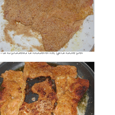
n una padella antiaderente, girandole per
e prosciutto.