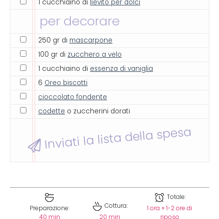
1 cucchiaino di
lievito per dolci
per decorare
250 gr di
mascarpone
100 gr di
zucchero a velo
1 cucchiaino di
essenza di vaniglia
6
Oreo biscotti
cioccolato fondente
codette
o zuccherini dorati
Inviati la lista della spesa
Totale:
Cottura:
Preparazione:
1 ora + 1-2 ore di
40 min
20 min
riposo