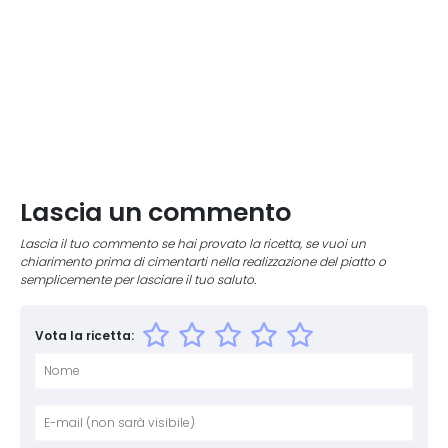
Lascia un commento
Lascia il tuo commento se hai provato la ricetta, se vuoi un
chiarimento prima di cimentarti nella realizzazione del piatto o
semplicemente per lasciare il tuo saluto.
Vota la ricetta:
Nome
E-mai
Sito 