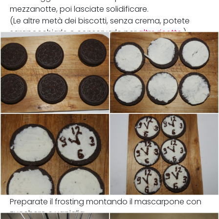
mezzanotte, poi lasciate solidificare.
(Le altre metà dei biscotti, senza crema, potete
sgranocchiarle o conservarle per
altre ricette
.)
Preparate il frosting montando il mascarpone con
zucchero e vaniglia.