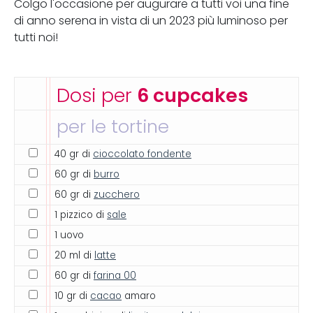
Colgo l'occasione per augurare a tutti voi una fine
di anno serena in vista di un 2023 più luminoso per
tutti noi!
Dosi per
6 cupcakes
per le tortine
40 gr di
cioccolato fondente
60 gr di
burro
60 gr di
zucchero
1 pizzico di
sale
1 uovo
20 ml di
latte
60 gr di
farina 00
10 gr di
cacao
amaro