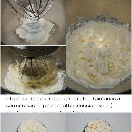
Infine decorate le tortine con frosting (aiutandovi
con una sac-à-poche dal beccuccio a stella),
zuccherini dorati e i vostri orologi.