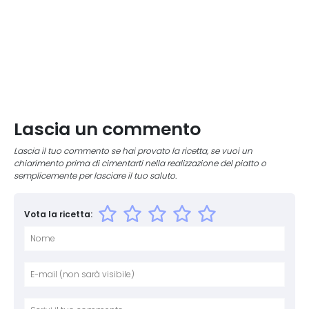
Lascia un commento
Lascia il tuo commento se hai provato la ricetta, se vuoi un
chiarimento prima di cimentarti nella realizzazione del piatto o
semplicemente per lasciare il tuo saluto.
Vota la ricetta:
Nome
E-mai
Sito 
Comm