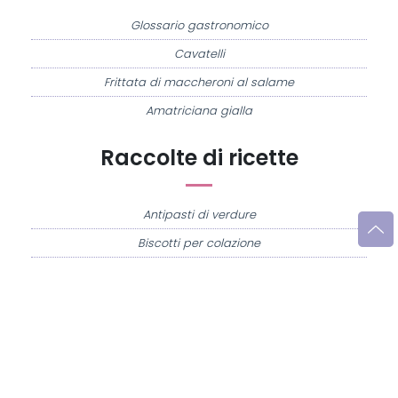
Glossario gastronomico
Cavatelli
Frittata di maccheroni al salame
Amatriciana gialla
Raccolte di ricette
Antipasti di verdure
Biscotti per colazione
Cornetti fatti in casa
Crostatine di mele
Le immagini e le ricette di cucina pubblicate sul sito sono di proprietà di
Flavia
Imperatore
e sono protette dalla legge sul diritto d'autore n. 633/1941 e successive
modifiche.
Misya.info è un sito della
Misya S.r.l. unipersonale
- P.IVA 07248321213 - Napoli -