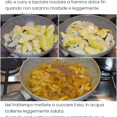
olio e curry e lasciate rosolare a fiamma dolce fin
quando non saranno morbide e leggermente
caramellizzate.
Nel frattempo mettete a cuocere il riso, in acqua
bollente leggermente salata.