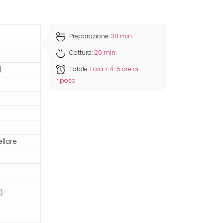
Preparazione:
30 min
Cottura:
20 min
)
Totale:
1 ora + 4-5 ore di
riposo
llare
a