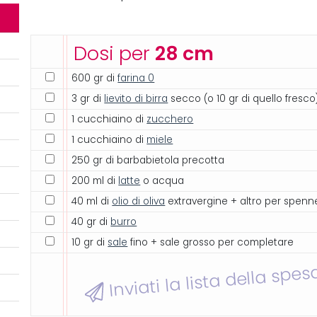
Dosi per
28 cm
600 gr di
farina 0
3 gr di
lievito di birra
secco (o 10 gr di quello fresco
1 cucchiaino di
zucchero
1 cucchiaino di
miele
250 gr di barbabietola precotta
200 ml di
latte
o acqua
40 ml di
olio di oliva
extravergine + altro per spenne
40 gr di
burro
10 gr di
sale
fino + sale grosso per completare
Inviati la lista della spes