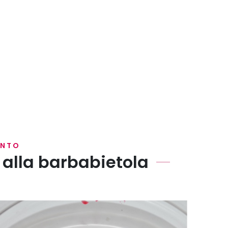
ENTO
 alla barbabietola
zi e frullatele finemente.