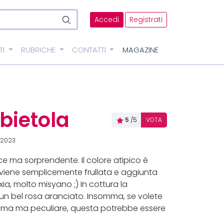
Accedi
Registrati
TI
RUBRICHE
CONTATTI
MAGAZINE
bietola
5
/5
VOTA
-2023
ce ma sorprendente. Il colore atipico è
viene semplicemente frullata e aggiunta
ia, molto misyano ;) In cottura la
 un bel rosa aranciato. Insomma, se volete
issima ma peculiare, questa potrebbe essere