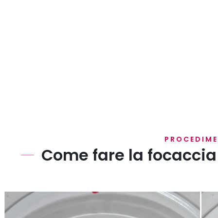
PROCEDIM
Come fare la focaccia
Innanzitutto scolate le barbabietole, tagliatele a pez