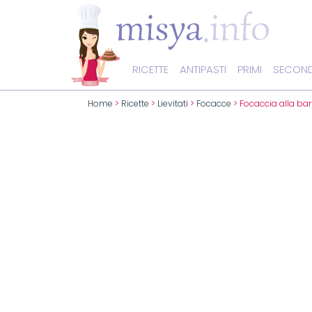
RICETTE
ANTIPASTI
PRIMI
SECOND
Home
>
Ricette
>
Lievitati
>
Focacce
> Focaccia alla ba