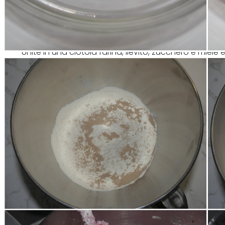
Unite in una ciotola farina, lievito, zucchero e miel
e unite prima la barbabietola e poi il latte.