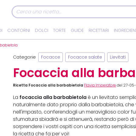
I
CONTORNI
DOLCI
TORTE
GUIDE
RICETTARI
INGREDIEN
rbabietola
Categorie
Focacce
Focacce salate
Lievitati
Focaccia alla barba
Ricetta Focaccia alla barbabietola
Flavia Imperatore
del 27-05
focaccia alla barbabietola
La
è un lievitato sempli
naturalmente dato proprio dalla barbabietola, che 
nell'impasto, conferendogli un meraviglioso color fux
sfumatura sbiadirà e si attenuerà, restando però di
sorprendere i vostri ospiti con una ricetta semplic
la ricetta che fa per voi!