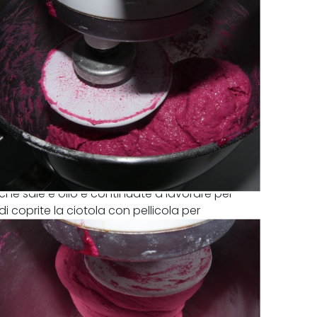
nche sale e olio e continuate a lavorare per
di coprite la ciotola con pellicola per
ppio.