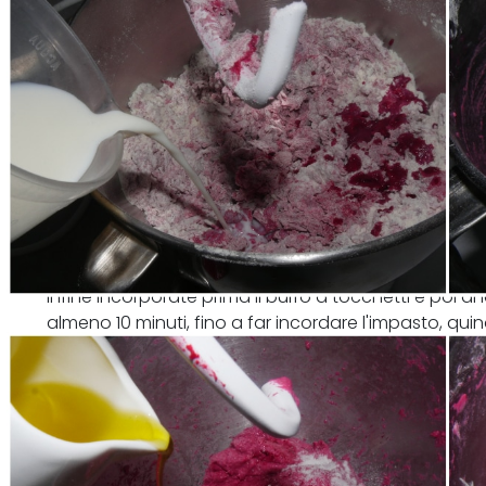
Infine incorporate prima il burro a tocchetti e poi a
almeno 10 minuti, fino a far incordare l'impasto, quin
alimenti e lasciate per almeno 2 ore o fino al raddo