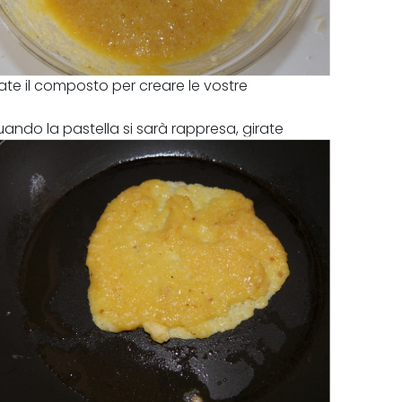
unta d'olio, quindi iniziate a cuocere le
rgate il composto per creare le vostre
uando la pastella si sarà rappresa, girate