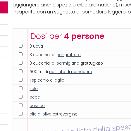
aggiungere anche spezie o erbe aromatiche), mischia
insaporito con un sughetto di pomodoro leggero, per d
Dosi per
4 persone
3
uova
3 cucchiai di
pangrattato
3 cucchiai di
parmigiano
grattugiato
500 ml di
passata di pomodoro
1 spicchio di
aglio
sale
pepe
basilico
olio di oliva
extravergine
Inviati la lista della spes