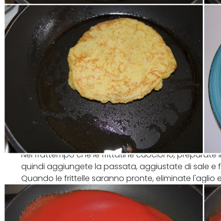
Nel frattempo che le frittatine cuociono, preparate il
quindi aggiungete la passata, aggiustate di sale e f
Quando le frittelle saranno pronte, eliminate l'aglio
insaporire velocemente.