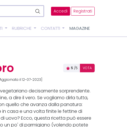
Accedi
Registrati
TI
RUBRICHE
CONTATTI
MAGAZINE
oro
5
/5
VOTA
Aggiornata il 12-07-2023]
vegetariano decisamente sorprendente.
ne, a dire il vero. Se vogliamo dirla tutta,
con quello che avanza dalla panatura:
n casa e una volta finite le fettine di
di uovo? Ecco, questa ricetta può essere
o un po' di parmigiano (volendo potete