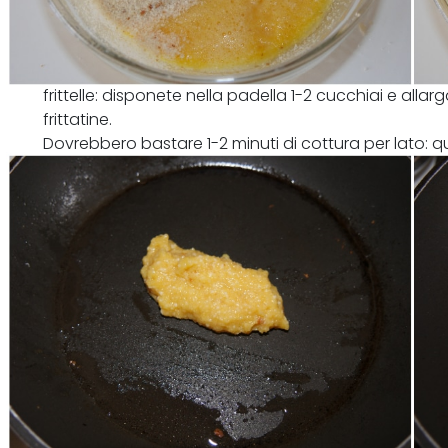
Fate scaldare una padella antiaderente leggermente 
frittelle: disponete nella padella 1-2 cucchiai e alla
frittatine.
Dovrebbero bastare 1-2 minuti di cottura per lato: q
la frittatina con una spatola.