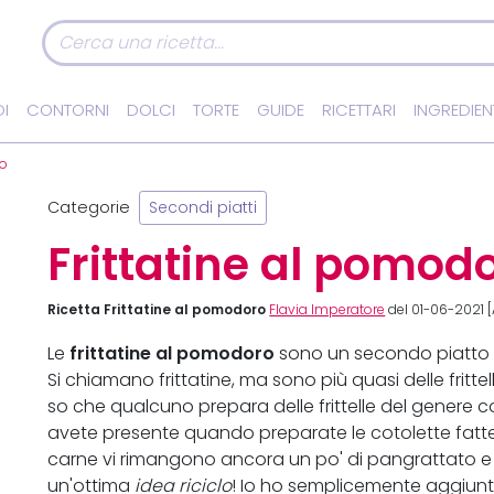
I
CONTORNI
DOLCI
TORTE
GUIDE
RICETTARI
INGREDIEN
ro
Categorie
Secondi piatti
Frittatine al pomod
Ricetta Frittatine al pomodoro
Flavia Imperatore
del 01-06-2021 [
frittatine al pomodoro
Le
sono un secondo piatto 
Si chiamano frittatine, ma sono più quasi delle frittelli
so che qualcuno prepara delle frittelle del genere 
avete presente quando preparate le cotolette fatte i
carne vi rimangono ancora un po' di pangrattato e 
un'ottima
idea riciclo
! Io ho semplicemente aggiunt