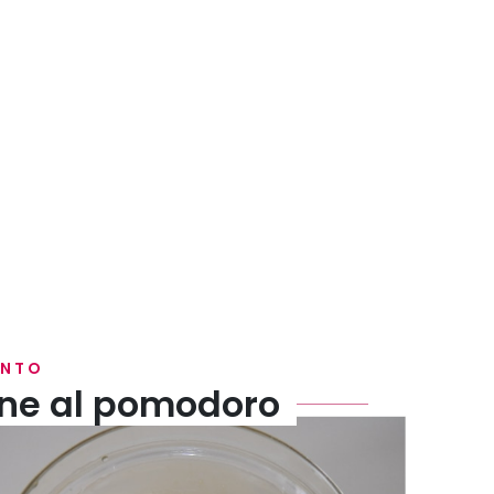
ENTO
tine al pomodoro