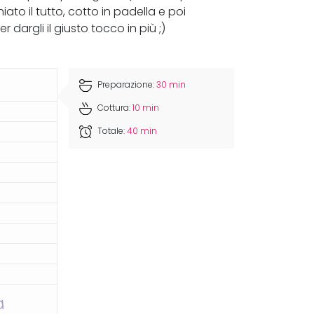
to il tutto, cotto in padella e poi
argli il giusto tocco in più ;)
Preparazione:
30 min
Cottura:
10 min
Totale:
40 min
a