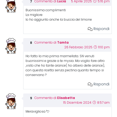
Lucia
Commento di
5 Aprile 2025
5:16 pm
Buonissima complimenti
La migliore
Io ho aggiunto anche la buccia del limone
Rispondi
Tamta
Commento di
26 Febbraio 2025
11:10 pm
Ho fatto la mia prima marmellata. SN venuti
buonissimi e grazie a te mysia. Ma voglio fare altro
,visto che ho tante arance( ho albero delle arance),
con questa ricetta senza pectina quanto tempo si
conservano ?
Rispondi
Elisabetta
Commento di
15 Dicembre 2024
8:57 am
Meravigliosa 💘