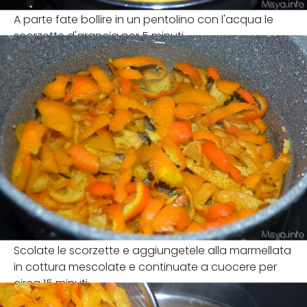
A parte fate bollire in un pentolino con l'acqua le
scorzette d'arancia per 5 minuti
Scolate le scorzette e aggiungetele alla marmellata
in cottura mescolate e continuate a cuocere per
circa 15 minuti