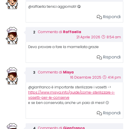
@raffaella tienici aggiornati! 😋
Rispondi
Raffaella
Commento di
21 Aprile 2026
8:54 am
Devo provare a fare la marmellata grazie
Rispondi
Misya
Commento di
16 Dicembre 2025
4:14 pm
@gianfranco è importante sterilizzare i vasetti ->
https://www.misya.info/guide/come-sterilizzare-i-
vasetti-per-le-conserve
e se ben conservata, anche un paio di mesi! 🙂
Rispondi
Gianfranco
Commento di