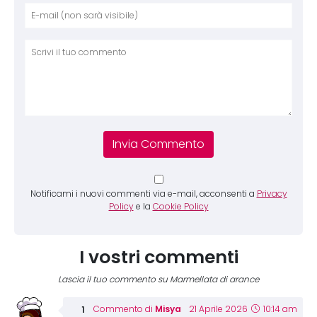
Nome
E-mai
Sito 
Comm
Notificami i nuovi commenti via e-mail, acconsenti a
Privacy
Policy
e la
Cookie Policy
I vostri commenti
Lascia il tuo commento su Marmellata di arance
Misya
Commento di
21 Aprile 2026
10:14 am