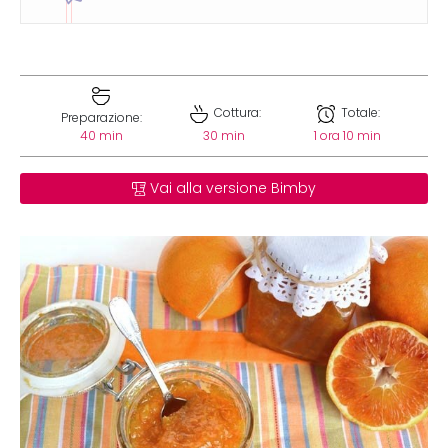
Cottura:
Totale:
Preparazione:
40 min
30 min
1 ora 10 min
Vai alla versione Bimby