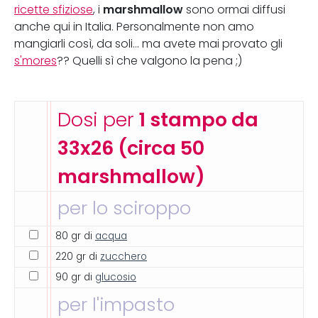
marshmallow
ricette sfiziose
, i
sono ormai diffusi
anche qui in Italia. Personalmente non amo
mangiarli così, da soli... ma avete mai provato gli
s'mores
?? Quelli sì che valgono la pena ;)
Dosi per
1 stampo da
33x26 (circa 50
marshmallow)
per lo sciroppo
80 gr di
acqua
220 gr di
zucchero
90 gr di
glucosio
per l'impasto