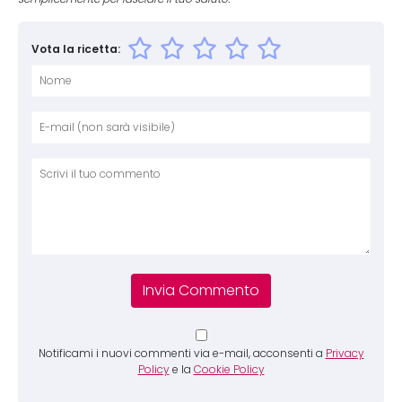
Vota la ricetta:
Nome
E-mai
Sito 
Comm
Notificami i nuovi commenti via e-mail, acconsenti a
Privacy
Policy
e la
Cookie Policy