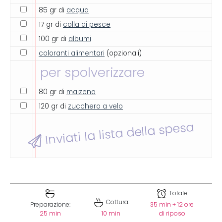
85 gr di
acqua
17 gr di
colla di pesce
100 gr di
albumi
coloranti alimentari
(opzionali)
per spolverizzare
80 gr di
maizena
120 gr di
zucchero a velo
Inviati la lista della spesa
Totale:
Cottura:
Preparazione:
35 min + 12 ore
25 min
10 min
di riposo