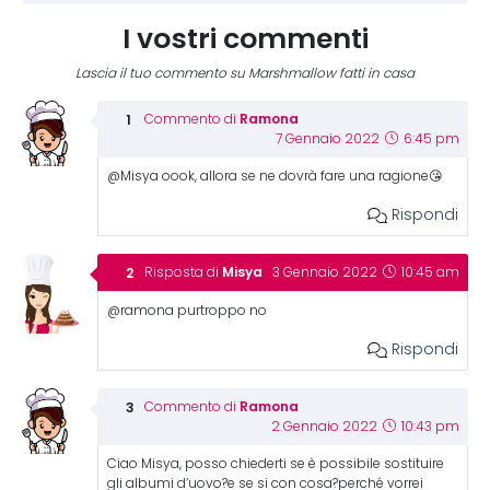
I vostri commenti
Lascia il tuo commento su Marshmallow fatti in casa
Ramona
Commento di
7 Gennaio 2022
6:45 pm
@Misya oook, allora se ne dovrà fare una ragione😘
Rispondi
Misya
Risposta di
3 Gennaio 2022
10:45 am
@ramona purtroppo no
Rispondi
Ramona
Commento di
2 Gennaio 2022
10:43 pm
Ciao Misya, posso chiederti se è possibile sostituire
gli albumi d’uovo?e se si con cosa?perché vorrei