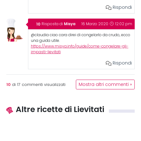
Rispondi
Misya
Risposta di
16 Marzo 2020
12:02 pm
@claudia ciao cara direi di congelarlo da crudo, ecco
una guida utile.
https://www.misya.info/guide/come-congelare-gli-
impasti-lievitati
Rispondi
10
Mostra altri commenti »
di
17
commenti visualizzati
Altre ricette di Lievitati