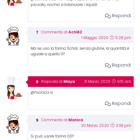
provato, occhio a bilanciare i liquidi
Rispondi
Achi62
Commento di
1 Maggio 2020
5:28 pm
Ma se uso la farina Schär, senza glutine, la quantità è
uguale a quella 0?
Rispondi
Misya
Risposta di
31 Marzo 2020
9:15 am
@monica si
Rispondi
Monica
Commento di
30 Marzo 2020
3:38 pm
Si può usare farina 00?