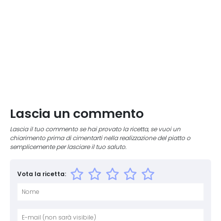
Lascia un commento
Lascia il tuo commento se hai provato la ricetta, se vuoi un
chiarimento prima di cimentarti nella realizzazione del piatto o
semplicemente per lasciare il tuo saluto.
Vota la ricetta:
Nome
E-mai
Sito 