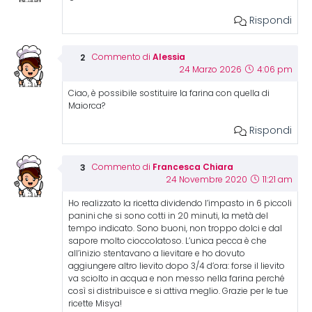
Rispondi
Alessia
Commento di
24 Marzo 2026
4:06 pm
Ciao, è possibile sostituire la farina con quella di
Maiorca?
Rispondi
Francesca Chiara
Commento di
24 Novembre 2020
11:21 am
Ho realizzato la ricetta dividendo l’impasto in 6 piccoli
panini che si sono cotti in 20 minuti, la metà del
tempo indicato. Sono buoni, non troppo dolci e dal
sapore molto cioccolatoso. L’unica pecca è che
all’inizio stentavano a lievitare e ho dovuto
aggiungere altro lievito dopo 3/4 d’ora: forse il lievito
va sciolto in acqua e non messo nella farina perché
così si distribuisce e si attiva meglio. Grazie per le tue
ricette Misya!