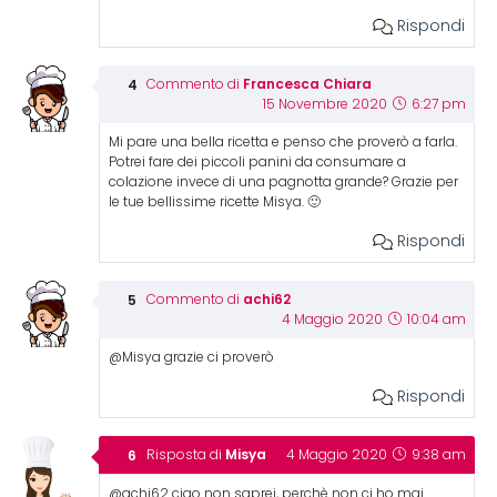
Rispondi
Francesca Chiara
Commento di
15 Novembre 2020
6:27 pm
Mi pare una bella ricetta e penso che proverò a farla.
Potrei fare dei piccoli panini da consumare a
colazione invece di una pagnotta grande? Grazie per
le tue bellissime ricette Misya. 🙂
Rispondi
achi62
Commento di
4 Maggio 2020
10:04 am
@Misya grazie ci proverò
Rispondi
Misya
Risposta di
4 Maggio 2020
9:38 am
@achi62 ciao non saprei, perchè non ci ho mai