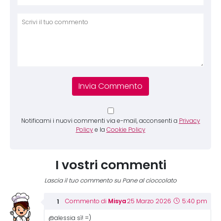
Comm
Notificami i nuovi commenti via e-mail, acconsenti a
Privacy
Policy
e la
Cookie Policy
I vostri commenti
Lascia il tuo commento su Pane al cioccolato
Misya
Commento di
25 Marzo 2026
5:40 pm
@alessia sì! =)