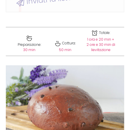
Totale:
1 ora e 20 min +
Cottura:
Preparazione:
2 ore e 30 min di
30 min
50 min
lievitazione