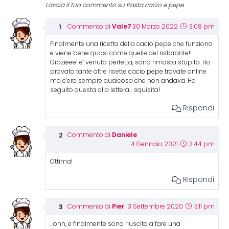
Lascia il tuo commento su Pasta cacio e pepe
Vale7
Commento di
30 Marzo 2022
3:08 pm
Finalmente una ricetta della cacio pepe che funziona
e viene bene quasi come quelle del ristorante!!
Grazieee! e’ venuta perfetta, sono rimasta stupita. Ho
provato tante altre ricette cacio pepe trovate online
ma c’era sempre qualcosa che non andava. Ho
seguito questa alla lettera… squisita!
Rispondi
Daniele
Commento di
4 Gennaio 2021
3:44 pm
Ottima!
Rispondi
Pier
Commento di
3 Settembre 2020
3:11 pm
…ohh, e finalmente sono riuscito a fare una