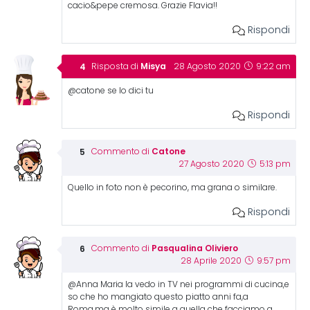
cacio&pepe cremosa. Grazie Flavia!!
Rispondi
Misya
Risposta di
28 Agosto 2020
9:22 am
@catone se lo dici tu
Rispondi
Catone
Commento di
27 Agosto 2020
5:13 pm
Quello in foto non è pecorino, ma grana o similare.
Rispondi
Pasqualina Oliviero
Commento di
28 Aprile 2020
9:57 pm
@Anna Maria la vedo in TV nei programmi di cucina,e
so che ho mangiato questo piatto anni fa,a
Roma,ma è molto simile a quella che facciamo a