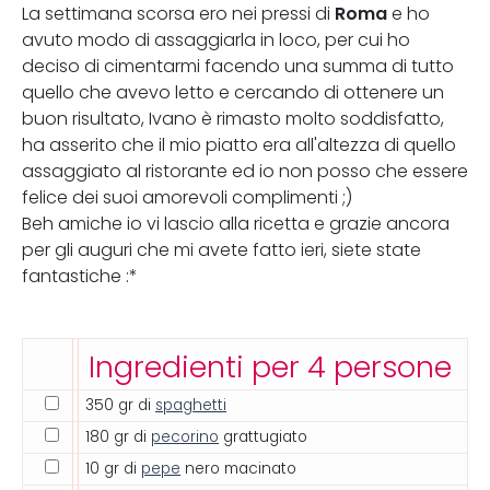
Roma
La settimana scorsa ero nei pressi di
e ho
avuto modo di assaggiarla in loco, per cui ho
deciso di cimentarmi facendo una summa di tutto
quello che avevo letto e cercando di ottenere un
buon risultato, Ivano è rimasto molto soddisfatto,
ha asserito che il mio piatto era all'altezza di quello
assaggiato al ristorante ed io non posso che essere
felice dei suoi amorevoli complimenti ;)
Beh amiche io vi lascio alla ricetta e grazie ancora
per gli auguri che mi avete fatto ieri, siete state
fantastiche :*
Ingredienti per 4 persone
350 gr di
spaghetti
180 gr di
pecorino
grattugiato
10 gr di
pepe
nero macinato