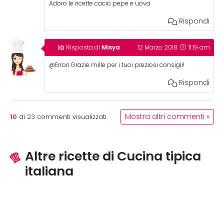
Adoro le ricette cacio pepe e uova
Rispondi
Misya
Risposta di
12 Marzo 2018
11:19 am
@Errori Grazie mille per i tuoi preziosi consigli!
Rispondi
10
Mostra altri commenti »
di
23
commenti visualizzati
Altre ricette di Cucina tipica
italiana