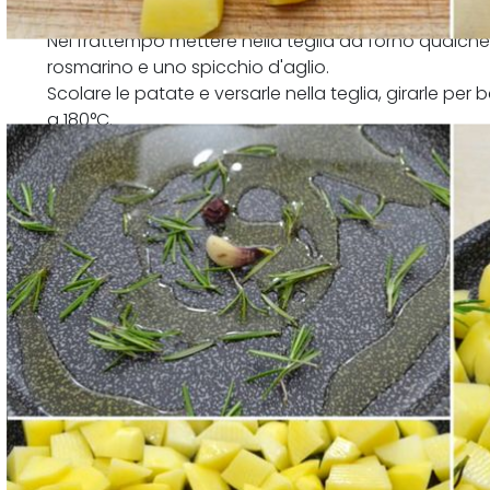
Nel frattempo mettere nella teglia da forno qualche 
rosmarino e uno spicchio d'aglio.
Scolare le patate e versarle nella teglia, girarle per
a 180°C.