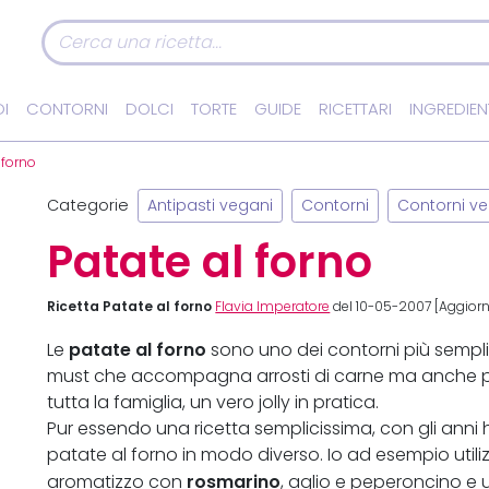
I
CONTORNI
DOLCI
TORTE
GUIDE
RICETTARI
INGREDIEN
 forno
Categorie
Antipasti vegani
Contorni
Contorni ve
Patate al forno
Ricetta Patate al forno
Flavia Imperatore
del 10-05-2007 [Aggiorn
patate al forno
Le
sono uno dei contorni più semplic
must che accompagna arrosti di carne ma anche pia
tutta la famiglia, un vero jolly in pratica.
Pur essendo una ricetta semplicissima, con gli ann
patate al forno in modo diverso. Io ad esempio utiliz
rosmarino
aromatizzo con
, aglio e peperoncino e uti