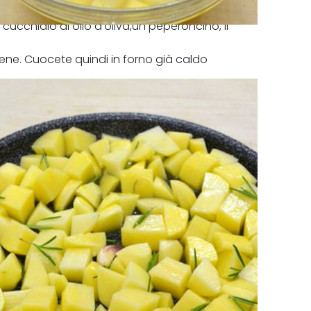
cucchiaio di olio d'oliva,un peperoncino, il
 bene. Cuocete quindi in forno già caldo