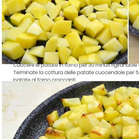
Cuocere le patate in forno per 30 minuti rigirandole
Terminate la cottura delle patate cuocendole per 5 m
patate al forno croccanti.