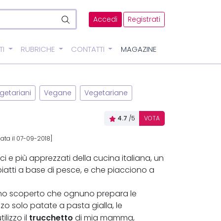
Accedi
Registrati
TI
RUBRICHE
CONTATTI
MAGAZINE
getariani
Vegane
Vegetariane
4.7
/5
VOTA
ata il 07-09-2018]
i e più apprezzati della cucina italiana, un
tti a base di pesce, e che piacciono a
i ho scoperto che ognuno prepara le
zo solo patate a pasta gialla, le
trucchetto
lizzo il
di mia mamma,