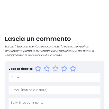
Lascia un commento
Lascia il tuo commento se hai provato la ricetta, se vuoi un
chiarimento prima di cimentarti nella realizzazione del piatto o
semplicemente per lasciare il tuo saluto.
Vota la ricetta:
Nome
E-mai
Sito 
Comm