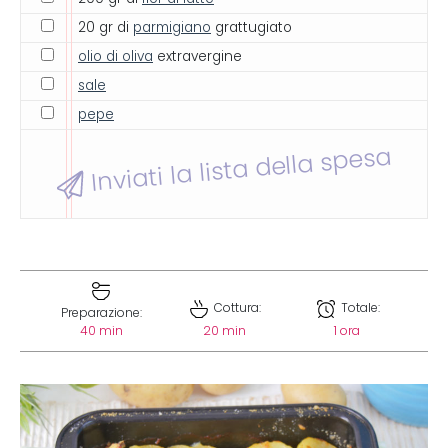
20 gr di
parmigiano
grattugiato
olio di oliva
extravergine
sale
pepe
Inviati la lista della spesa
Cottura:
Totale:
Preparazione:
40 min
20 min
1 ora