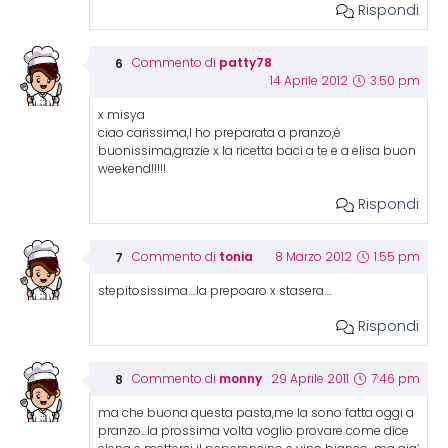
Rispondi
patty78
Commento di
14 Aprile 2012
3:50 pm
x misya
ciao carissima,l ho preparata a pranzo,è
buonissima,grazie x la ricetta baci a te e a elisa buon
weekend!!!!!
Rispondi
tonia
Commento di
8 Marzo 2012
1:55 pm
stepitosissima….la prepoaro x stasera….
Rispondi
monny
Commento di
29 Aprile 2011
7:46 pm
ma che buona questa pasta,me la sono fatta oggi a
pranzo…la prossima volta voglio provare come dice