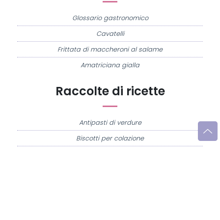
Glossario gastronomico
Cavatelli
Frittata di maccheroni al salame
Amatriciana gialla
Raccolte di ricette
Antipasti di verdure
Biscotti per colazione
Cornetti fatti in casa
Crostatine di mele
Le immagini e le ricette di cucina pubblicate sul sito sono di proprietà di
Flavia
Imperatore
e sono protette dalla legge sul diritto d'autore n. 633/1941 e successive
modifiche.
Misya.info è un sito della
Misya S.r.l. unipersonale
- P.IVA 07248321213 - Napoli -