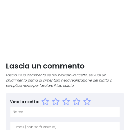
Lascia un commento
Lascia il tuo commento se hai provato la ricetta, se vuoi un
chiarimento prima di cimentarti nella realizzazione del piatto o
semplicemente per lasciare il tuo saluto.
Vota la ricetta:
Nome
E-mai
Sito 