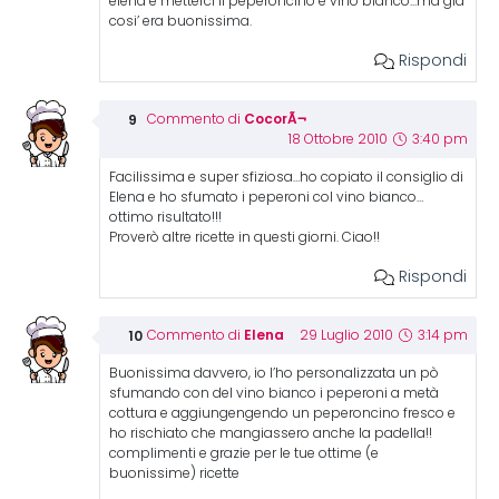
elena e metterci il peperoncino e vino bianco…ma gia’
cosi’ era buonissima.
Rispondi
CocorÃ¬
Commento di
18 Ottobre 2010
3:40 pm
Facilissima e super sfiziosa…ho copiato il consiglio di
Elena e ho sfumato i peperoni col vino bianco…
ottimo risultato!!!
Proverò altre ricette in questi giorni. Ciao!!
Rispondi
Elena
Commento di
29 Luglio 2010
3:14 pm
Buonissima davvero, io l’ho personalizzata un pò
sfumando con del vino bianco i peperoni a metà
cottura e aggiungengendo un peperoncino fresco e
ho rischiato che mangiassero anche la padella!!
complimenti e grazie per le tue ottime (e
buonissime) ricette