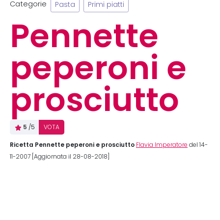
Categorie
Pasta
Primi piatti
Pennette
peperoni e
prosciutto
5
/5
VOTA
Ricetta Pennette peperoni e prosciutto
Flavia Imperatore
del 14-
11-2007 [Aggiornata il 28-08-2018]