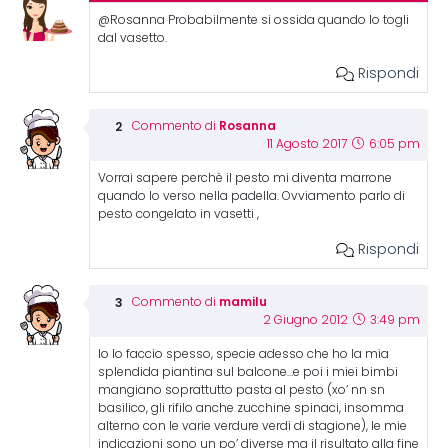
@Rosanna Probabilmente si ossida quando lo togli
dal vasetto.
Rispondi
Rosanna
Commento di
11 Agosto 2017
6:05 pm
Vorrai sapere perchè il pesto mi diventa marrone
quando lo verso nella padella. Ovviamento parlo di
pesto congelato in vasetti ,
Rispondi
mamilu
Commento di
2 Giugno 2012
3:49 pm
Io lo faccio spesso, specie adesso che ho la mia
splendida piantina sul balcone…e poi i miei bimbi
mangiano soprattutto pasta al pesto (xo’ nn sn
basilico, gli rifilo anche zucchine spinaci, insomma
alterno con le varie verdure verdi di stagione), le mie
indicazioni sono un po’ diverse ma il risultato alla fine