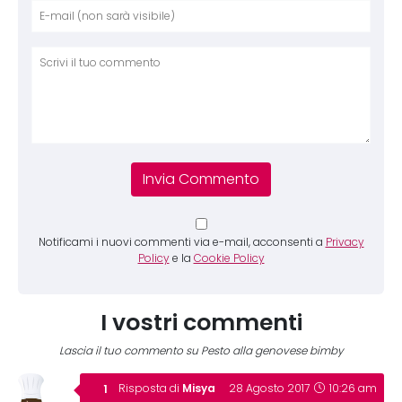
Nome
E-mai
Sito 
Comm
Notificami i nuovi commenti via e-mail, acconsenti a
Privacy
Policy
e la
Cookie Policy
I vostri commenti
Lascia il tuo commento su Pesto alla genovese bimby
Misya
Risposta di
28 Agosto 2017
10:26 am