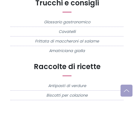
Trucchi e consigli
Glossario gastronomico
Cavatelli
Frittata di maccheroni al salame
Amatriciana gialla
Raccolte di ricette
Antipasti di verdure
Biscotti per colazione
Cornetti fatti in casa
Crostatine di mele
Le immagini e le ricette di cucina pubblicate sul sito sono di proprietà di
Flavia