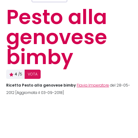
Pesto alla
genovese
bimby
4
/5
VOTA
Ricetta Pesto alla genovese bimby
Flavia Imperatore
del 28-05-
2012 [Aggiornata il 03-09-2018]