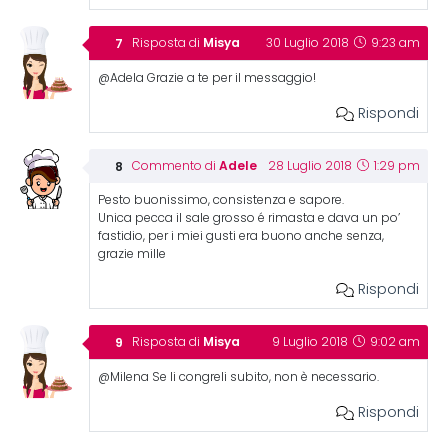
Misya
Risposta di
30 Luglio 2018
9:23 am
@Adela Grazie a te per il messaggio!
Rispondi
Adele
Commento di
28 Luglio 2018
1:29 pm
Pesto buonissimo, consistenza e sapore.
Unica pecca il sale grosso é rimasta e dava un po’
fastidio, per i miei gusti era buono anche senza,
grazie mille
Rispondi
Misya
Risposta di
9 Luglio 2018
9:02 am
@Milena Se li congreli subito, non è necessario.
Rispondi