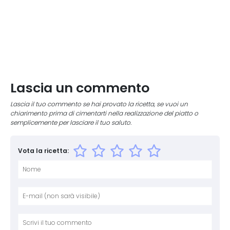
Lascia un commento
Lascia il tuo commento se hai provato la ricetta, se vuoi un
chiarimento prima di cimentarti nella realizzazione del piatto o
semplicemente per lasciare il tuo saluto.
Vota la ricetta:
Nome
E-mai
Sito 
Comm