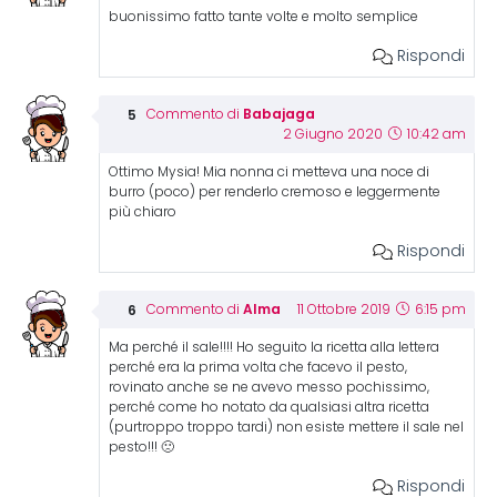
buonissimo fatto tante volte e molto semplice
Rispondi
Babajaga
Commento di
2 Giugno 2020
10:42 am
Ottimo Mysia! Mia nonna ci metteva una noce di
burro (poco) per renderlo cremoso e leggermente
più chiaro
Rispondi
Alma
Commento di
11 Ottobre 2019
6:15 pm
Ma perché il sale!!!! Ho seguito la ricetta alla lettera
perché era la prima volta che facevo il pesto,
rovinato anche se ne avevo messo pochissimo,
perché come ho notato da qualsiasi altra ricetta
(purtroppo troppo tardi) non esiste mettere il sale nel
pesto!!! 🙁
Rispondi