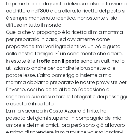
Le prime tracce di questa deliziosa salsa le troviamo
addirittura nell'800 e da allora, la ricetta del pesto si
è sempre mantenuta identica, nonostante si sia
diffusa in tutto il mondo.
Quella che vi propongo è la ricetta di mia mamma
per prepararlo in casa, ed ovviamente come
proporzione tra i vari ingredienti va un pò a gusto
della nostra famiglia. E' un condimento che adoro,
trofie con il pesto
in estate è le
sono un cult, ma lo
utilizziamo anche per condire le bruschette o le
patate lesse. L'altro pomeriggio insieme a mia
mamma abbiamo preparato le nostre provviste per
l'inverno, così ho colto al balzo l'occasione di
segnare le sue dosi e fare le fotografie dei passaggi
e questo è il risultato.
La mia vacanza in Costa Azzurra è finita, ho
passato dei giorni stupendi in compagnia del mio
amore e dei miei amici... ora però sono già al lavoro
e prima di riprendere la mia routine volevo lasciarvi