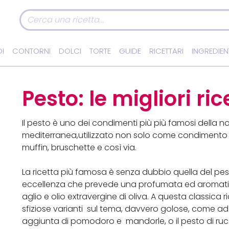
I
CONTORNI
DOLCI
TORTE
GUIDE
RICETTARI
INGREDIEN
Pesto: le migliori ric
Il pesto è uno dei condimenti più più famosi della no
mediterranea,utilizzato non solo come condimento p
muffin, bruschette e così via.
La ricetta più famosa è senza dubbio quella del pest
eccellenza che prevede una profumata ed aromatica
aglio e olio extravergine di oliva. A questa classica 
sfiziose varianti sul tema, davvero golose, come ad
aggiunta di pomodoro e mandorle, o il pesto di ru