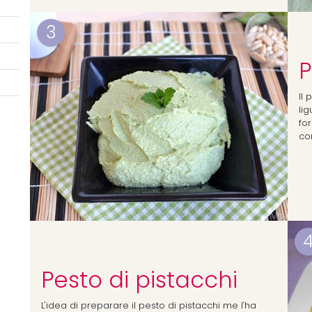
3
P
Il
li
for
co
Pesto di pistacchi
L'idea di preparare il pesto di pistacchi me l'ha