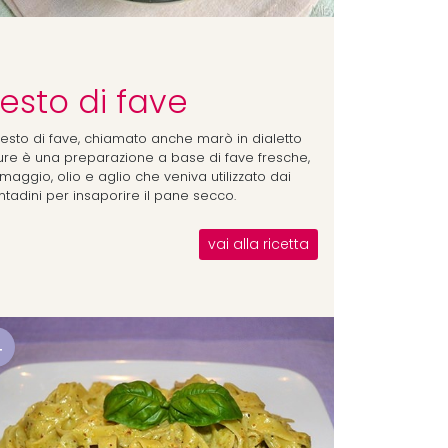
esto di fave
 pesto di fave, chiamato anche marò in dialetto
gure è una preparazione a base di fave fresche,
maggio, olio e aglio che veniva utilizzato dai
ntadini per insaporire il pane secco.
vai alla ricetta
4