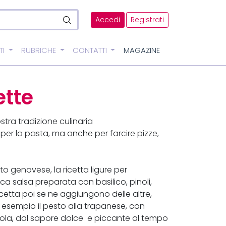
Accedi
Registrati
TI
RUBRICHE
CONTATTI
MAGAZINE
ette
stra tradizione culinaria
er la pasta, ma anche per farcire pizze,
o genovese, la ricetta ligure per
 salsa preparata con basilico, pinoli,
ricetta poi se ne aggiungono delle altre,
 esempio il pesto alla trapanese, con
cola, dal sapore dolce e piccante al tempo