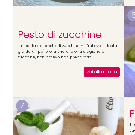
Pesto di zucchine
La ricetta del pesto di zucchine mi frullava in testa
già da un po' e ora che e' piena stagione di
zucchine, non potevo non prepararlo.
vai alla ricetta
7
P
Il
cuc