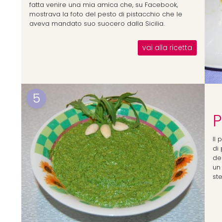
fatta venire una mia amica che, su Facebook,
mostrava la foto del pesto di pistacchio che le
aveva mandato suo suocero dalla Sicilia.
vai alla ricetta
5
P
Il
di 
de
un
st