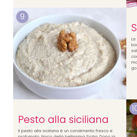
9
S
La
bas
sa
con
ma
go
1
Pesto alla siciliana
Il pesto alla siciliana è un condimento fresco e
profumato, tipico della bellissima Sicilia. Dopo la