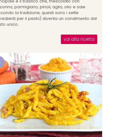
incipale è il basilico che, mescolato con
orino, parmigiano, pinoli, aglio, olio e sale
condo la tradizione, questi sono i sette
gredienti per il pesto) diventa un condimento dal
sto unico.
vai alla ricetta
8