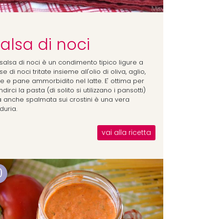
alsa di noci
 salsa di noci è un condimento tipico ligure a
e di noci tritate insieme all'olio di oliva, aglio,
le e pane ammorbidito nel latte. E' ottima per
dirci la pasta (di solito si utilizzano i pansotti)
 anche spalmata sui crostini è una vera
duria.
vai alla ricetta
0