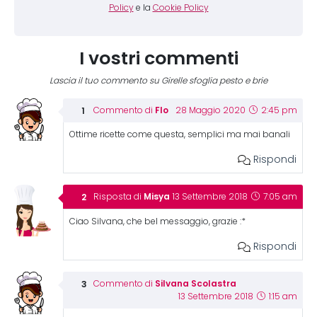
Policy
e la
Cookie Policy
I vostri commenti
Lascia il tuo commento su Girelle sfoglia pesto e brie
Flo
Commento di
28 Maggio 2020
2:45 pm
Ottime ricette come questa, semplici ma mai banali
Rispondi
Misya
Risposta di
13 Settembre 2018
7:05 am
Ciao Silvana, che bel messaggio, grazie :*
Rispondi
Silvana Scolastra
Commento di
13 Settembre 2018
1:15 am