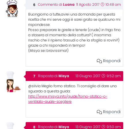
Luana
Commento di
11 Agosto 2017
10:48 am
Buongiorno a tutte,avrei una domanda per questa
ricetta che mi serve oggi è sarei grata se qualcuno mi
rispondesse.
Posso preparare le girelle e tenerle (crude) in frigo fino
a stasera al momento della cottura? ( insomma
rischio che il ripieno trasudi o che la sfoglia si rovini?)
grazie a chi risponderà in tempo!
(Misya sei bravissima!)
Rispondi
Misya
Risposta di
13 Giugno 2017
9:52 am
@silvia Meglio forno statico. Ti consiglio di dare uno
sguardo a questa guida:
http://www.misya.info/guide/forno-statico-o-
ventilato-quale-scegliere
Rispondi
Misya
Risposta di
13 Giugno 2017
9:50 am