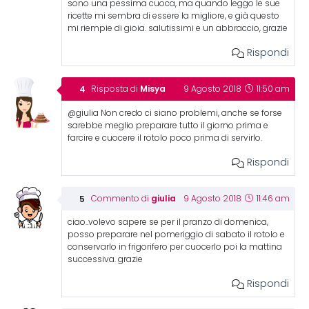
sono una pessima cuoca, ma quando leggo le sue
ricette mi sembra di essere la migliore, e già questo
mi riempie di gioia. salutissimi e un abbraccio, grazie
Rispondi
Misya
Risposta di
9 Agosto 2018
11:50 am
@giulia Non credo ci siano problemi, anche se forse
sarebbe meglio preparare tutto il giorno prima e
farcire e cuocere il rotolo poco prima di servirlo.
Rispondi
giulia
Commento di
9 Agosto 2018
11:46 am
ciao..volevo sapere se per il pranzo di domenica,
posso preparare nel pomeriggio di sabato il rotolo e
conservarlo in frigorifero per cuocerlo poi la mattina
successiva. grazie
Rispondi