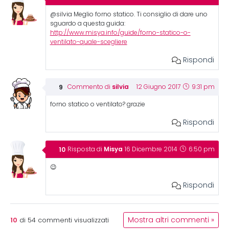
@silvia Meglio forno statico. Ti consiglio di dare uno
sguardo a questa guida:
http://www.misya.info/guide/forno-statico-o-
ventilato-quale-scegliere
Rispondi
silvia
Commento di
12 Giugno 2017
9:31 pm
forno statico o ventilato? grazie
Rispondi
Misya
Risposta di
16 Dicembre 2014
6:50 pm
😉
Rispondi
10
Mostra altri commenti »
di
54
commenti visualizzati