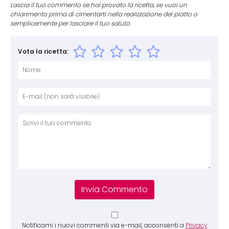
Lascia il tuo commento se hai provato la ricetta, se vuoi un
chiarimento prima di cimentarti nella realizzazione del piatto o
semplicemente per lasciare il tuo saluto.
Vota la ricetta:
Nome
E-mai
Sito 
Comm
Notificami i nuovi commenti via e-mail, acconsenti a
Privacy