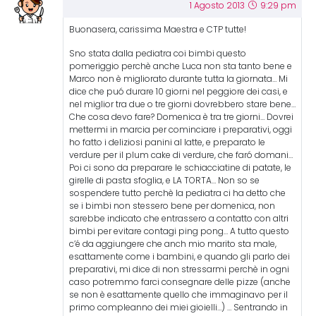
1 Agosto 2013
9:29 pm
Buonasera, carissima Maestra e CTP tutte!
Sno stata dalla pediatra coi bimbi questo
pomeriggio perchè anche Luca non sta tanto bene e
Marco non è migliorato durante tutta la giornata… Mi
dice che puó durare 10 giorni nel peggiore dei casi, e
nel miglior tra due o tre giorni dovrebbero stare bene…
Che cosa devo fare? Domenica è tra tre giorni… Dovrei
mettermi in marcia per cominciare i preparativi, oggi
ho fatto i deliziosi panini al latte, e preparato le
verdure per il plum cake di verdure, che faró domani…
Poi ci sono da preparare le schiacciatine di patate, le
girelle di pasta sfoglia, e LA TORTA… Non so se
sospendere tutto perchè la pediatra ci ha detto che
se i bimbi non stessero bene per domenica, non
sarebbe indicato che entrassero a contatto con altri
bimbi per evitare contagi ping pong… A tutto questo
c’é da aggiungere che anch mio marito sta male,
esattamente come i bambini, e quando gli parlo dei
preparativi, mi dice di non stressarmi perchè in ogni
caso potremmo farci consegnare delle pizze (anche
se non è esattamente quello che immaginavo per il
primo compleanno dei miei gioielli…) … Sentrando in