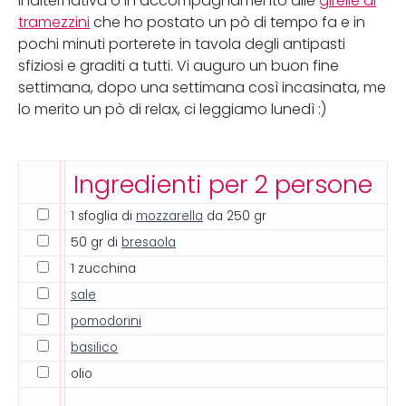
inalternativa o in accompagnamento alle
girelle di
tramezzini
che ho postato un pò di tempo fa e in
pochi minuti porterete in tavola degli antipasti
sfiziosi e graditi a tutti. Vi auguro un buon fine
settimana, dopo una settimana così incasinata, me
lo merito un pò di relax, ci leggiamo lunedì :)
Ingredienti per 2 persone
1 sfoglia di
mozzarella
da 250 gr
50 gr di
bresaola
1 zucchina
sale
pomodorini
basilico
olio