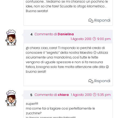
confusione… Vediamo se mi chiarisco un pochino le
idee, non so che fare! Scusate lo sfogo kilometrico…
Buona serata!
Rispondi
Danielina
Commento di
1 Agosto 2013
9:00 pm
@ chiara: ciao, cara! Ti rispondo io perchè credo di
conoscere il “segreto” della nostra Maestra 🙂 utilizza
sicuramente una mandolina, cosí tutte le fette
vengono di uguale spessore e non si fa nessuna
fatica, bisogna solo fare molta attenzione alle dita 😉
buona serat!
Rispondi
chiara
Commento di
1 Agosto 2013
5:35 pm
super!!!!
ma come fai a tagiare cosi perfettamente le
zucchine?
io faccio sempre molta fatica!!!!