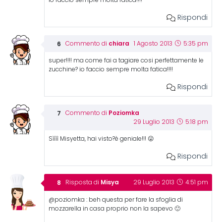
Rispondi
chiara
Commento di
1 Agosto 2013
5:35 pm
super!!!! ma come fai a tagiare cosi perfettamente le
zucchine? io faccio sempre molta fatica!!!!
Rispondi
Poziomka
Commento di
29 Luglio 2013
5:18 pm
Sìììì Misyetta, hai visto?è geniale!!! 😛
Rispondi
Misya
Risposta di
29 Luglio 2013
4:51 pm
@poziomka : beh questa per fare la sfoglia di
mozzarella in casa proprio non la sapevo 🙂