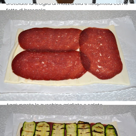
Srotolate la sfoglia di mozzarella e ricopritela con le
fette di bresaola.
Aggiungete le zucchine grigliate e salate.