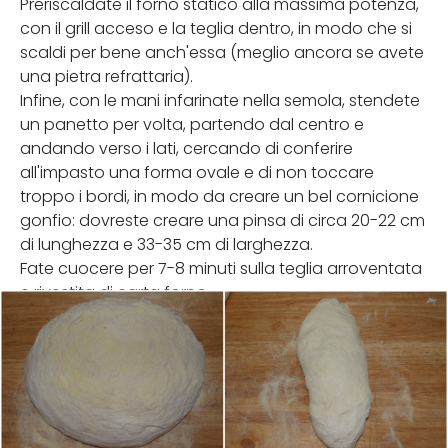
Preriscaldate il forno statico alla massima potenza,
con il grill acceso e la teglia dentro, in modo che si
scaldi per bene anch'essa (meglio ancora se avete
una pietra refrattaria).
Infine, con le mani infarinate nella semola, stendete
un panetto per volta, partendo dal centro e
andando verso i lati, cercando di conferire
all'impasto una forma ovale e di non toccare
troppo i bordi, in modo da creare un bel cornicione
gonfio: dovreste creare una pinsa di circa 20-22 cm
di lunghezza e 33-35 cm di larghezza.
Fate cuocere per 7-8 minuti sulla teglia arroventata
e rivestita di carta forno.