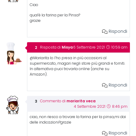
Ciao
qual’è la farina per la Pinsa?
grazie
Rispondi
Misya
Risposta di
6 Settembre 2021
10:59 am
@Mariarita Io l’ho presa in più occasioni al
supermercato, magari negli store più grandi e forniti.
In alternativa puoi trovarla online (anche su
Amazon).
Rispondi
mariarita veca
Commento di
4 Settembre 2021
8:46 pm
ciao, non riesco a trovare la farina per la pinsa,mi dai
delle indicazioni?grazie
Rispondi