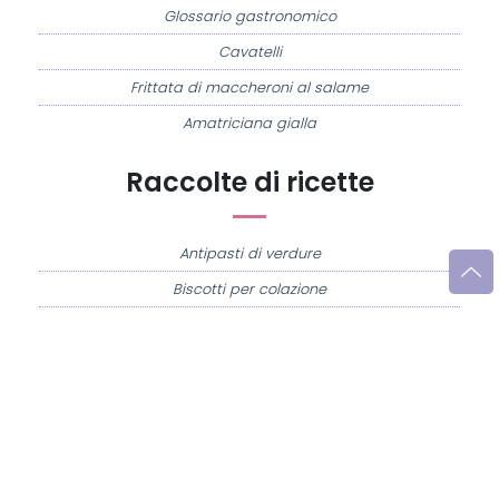
Glossario gastronomico
Cavatelli
Frittata di maccheroni al salame
Amatriciana gialla
Raccolte di ricette
Antipasti di verdure
Biscotti per colazione
Cornetti fatti in casa
Crostatine di mele
Le immagini e le ricette di cucina pubblicate sul sito sono di proprietà di
Flavia
Imperatore
e sono protette dalla legge sul diritto d'autore n. 633/1941 e successive
modifiche.
Misya.info è un sito della
Misya S.r.l. unipersonale
- P.IVA 07248321213 - Napoli -
Leggi la
Privacy Policy