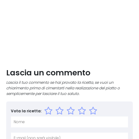
Lascia un commento
Lascia il tuo commento se hai provato la ricetta, se vuoi un
chiarimento prima di cimentarti nella realizzazione del piatto o
semplicemente per lasciare il tuo saluto.
Vota la ricetta:
Nome
E-mai
Sito 