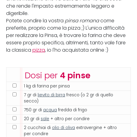
che rende l'impasto estremamente leggero e
digeribile.
Potete condire la vostra
pinsa romana
come
preferite, proprio come la pizza ;) L'unica difficoltà
per realizzare la Pinsa, è trovare la farina che deve
essere proprio specifica, altrimenti, tanto vale fare
la classica
pizza
, io l'ho acquistata online :)
Dosi per
4 pinse
1 kg di farina per pinsa
7 gr di
lievito di birra
fresco (o 2 gr di quello
secco)
750 gr di
acqua
fredda di frigo
20 gr di
sale
+ altro per condire
2 cucchiai di
olio di oliva
extravergine + altro
per condire