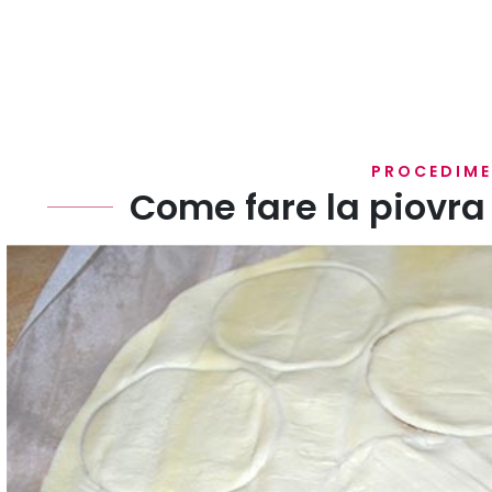
PROCEDIM
Come fare la piovra 
Stendete la pasta sfoglia su un piano poi ritagliate 