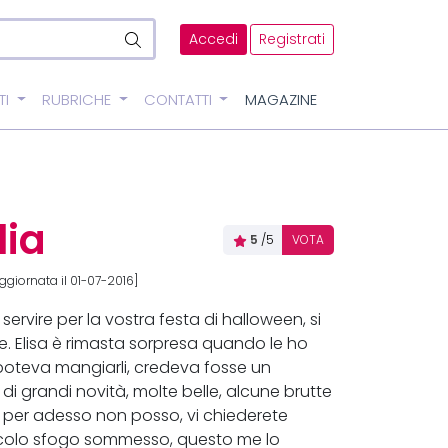
Accedi
Registrati
TI
RUBRICHE
CONTATTI
MAGAZINE
lia
5
/5
VOTA
ggiornata il 01-07-2016]
servire per la vostra festa di halloween, si
. Elisa è rimasta sorpresa quando le ho
 poteva mangiarli, credeva fosse un
i grandi novità, molte belle, alcune brutte
 ma per adesso non posso, vi chiederete
piccolo sfogo sommesso, questo me lo