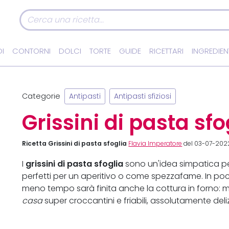
I
CONTORNI
DOLCI
TORTE
GUIDE
RICETTARI
INGREDIEN
Categorie
Antipasti
Antipasti sfiziosi
Grissini di pasta sfo
Ricetta Grissini di pasta sfoglia
Flavia Imperatore
del 03-07-2022
grissini di pasta sfoglia
I
sono un'idea simpatica per 
perfetti per un aperitivo o come spezzafame. In poc
meno tempo sarà finita anche la cottura in forno: 
casa
super croccantini e friabili, assolutamente deliz