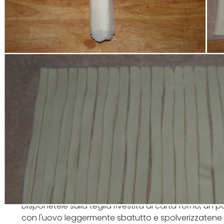
Disponetele sulla teglia rivestita di carta forno, un p
con l'uovo leggermente sbatutto e spolverizzatene 1/