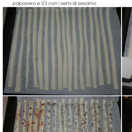
papavero e 1/3 con i semi di sesamo.
Cuocete per 10-12 minuti o fino a doratura a 180°C in