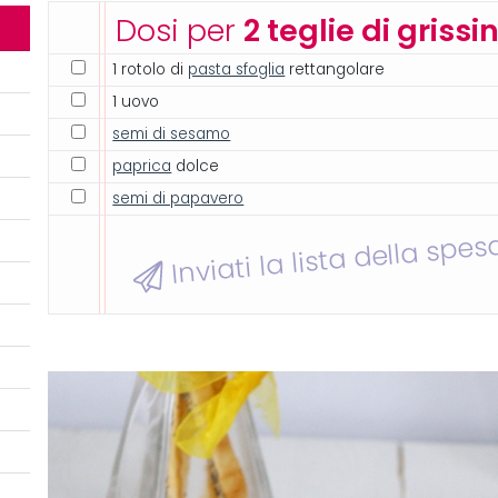
Dosi per
2 teglie di grissin
1 rotolo di
pasta sfoglia
rettangolare
1 uovo
semi di sesamo
paprica
dolce
semi di papavero
Inviati la lista della spes