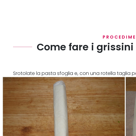
PROCEDIM
Come fare i grissini
Srotolate la pasta sfoglia e, con una rotella taglia pa
striscioline di non più di 2 cm partendo dal lato lung