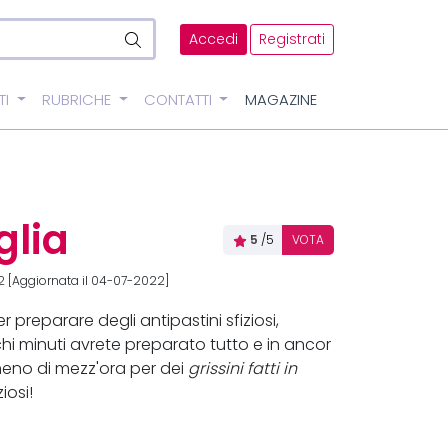
Accedi
Registrati
TI
RUBRICHE
CONTATTI
MAGAZINE
glia
5
/5
VOTA
 [Aggiornata il 04-07-2022]
preparare degli antipastini sfiziosi,
hi minuti avrete preparato tutto e in ancor
meno di mezz'ora per dei
grissini fatti in
iosi!