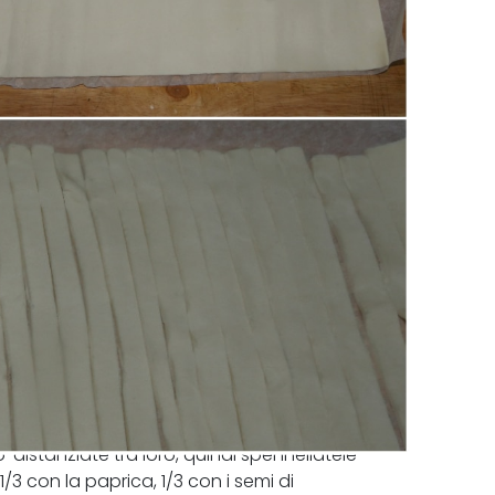
o' distanziate tra loro, quindi spennellatele
3 con la paprica, 1/3 con i semi di