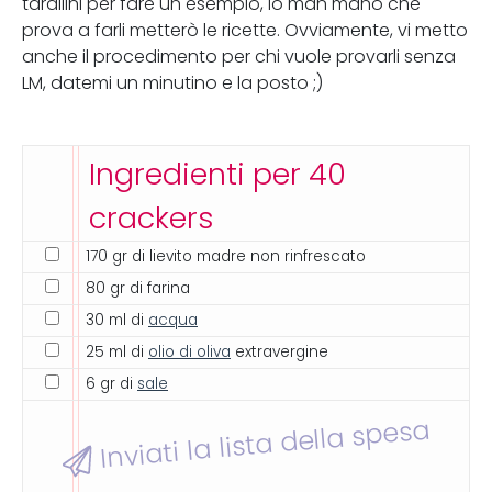
tarallini per fare un esempio, io man mano che
prova a farli metterò le ricette. Ovviamente, vi metto
anche il procedimento per chi vuole provarli senza
LM, datemi un minutino e la posto ;)
Ingredienti per 40
crackers
170 gr di lievito madre non rinfrescato
80 gr di farina
30 ml di
acqua
25 ml di
olio di oliva
extravergine
6 gr di
sale
Inviati la lista della spesa