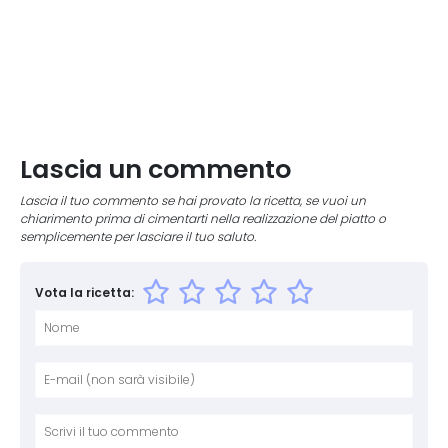
Lascia un commento
Lascia il tuo commento se hai provato la ricetta, se vuoi un
chiarimento prima di cimentarti nella realizzazione del piatto o
semplicemente per lasciare il tuo saluto.
Vota la ricetta:
Nome
E-mai
Sito 
Comm