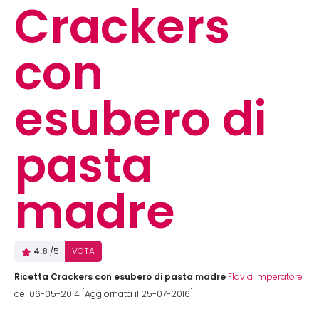
Crackers
con
esubero di
pasta
madre
4.8
/5
VOTA
Ricetta Crackers con esubero di pasta madre
Flavia Imperatore
del 06-05-2014 [Aggiornata il 25-07-2016]