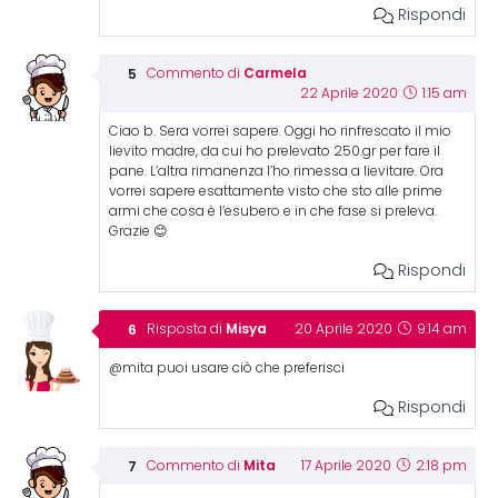
Rispondi
Carmela
Commento di
22 Aprile 2020
1:15 am
Ciao b. Sera vorrei sapere. Oggi ho rinfrescato il mio
lievito madre, da cui ho prelevato 250.gr per fare il
pane. L’altra rimanenza l’ho rimessa a lievitare. Ora
vorrei sapere esattamente visto che sto alle prime
armi che cosa è l’esubero e in che fase si preleva.
Grazie 😊
Rispondi
Misya
Risposta di
20 Aprile 2020
9:14 am
@mita puoi usare ciò che preferisci
Rispondi
Mita
Commento di
17 Aprile 2020
2:18 pm