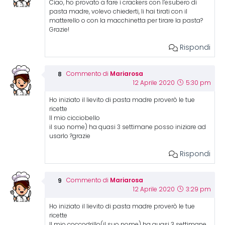
Ciao, ho provato a fare i crackers con l’esubero di
pasta madre, volevo chiederti, li hai tirati con il
matterello o con la macchinetta per tirare la pasta?
Grazie!
Rispondi
Mariarosa
Commento di
12 Aprile 2020
5:30 pm
Ho iniziato il lievito di pasta madre proverò le tue
ricette
Il mio cicciobello
il suo nome) ha quasi 3 settimane posso iniziare ad
usarlo ?grazie
Rispondi
Mariarosa
Commento di
12 Aprile 2020
3:29 pm
Ho iniziato il lievito di pasta madre proverò le tue
ricette
Il mio coccodrillo(il suo nome) ha quasi 3 settimane