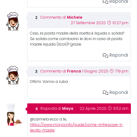
Rispondi
Michele
Commento di
27 Settembre 2020
10:27 pm
Ciao, la pasta madre della ricetta è liquida o solida?
Se solida come cambiano le dosi in caso di pasta
madre liquida (licoli)? grazie
Rispondi
Franca
Commento di
1 Giugno 2020
7:19 pm
Ottimi. Vanno a ruba.
Rispondi
Misya
Risposta di
22 Aprile 2020
9:52 am
@carmela ecco a te,
https://www.misya.info/guide/come-rinfrescare-il-
lievito-madre