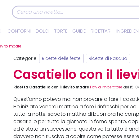
I
CONTORNI
DOLCI
TORTE
GUIDE
RICETTARI
INGREDIEN
lievito madre
Categorie
Ricette delle feste
Ricette di Pasqua
Casatiello con il li
Ricetta Casatiello con il lievito madre
Flavia Imperatore
del 15-0
Quest'anno potevo mai non provare a fare il casatie
Ho iniziato venerdì mattina a fare i rinfreschi per poi
tutta la notte, sabato mattina di buon ora ho comple
casatiello per tutta la giornata in forno spento, dopo
ed è stato un successone, questa volta tutto è andato
davvero non riuscivo a capire come potesse essere il 