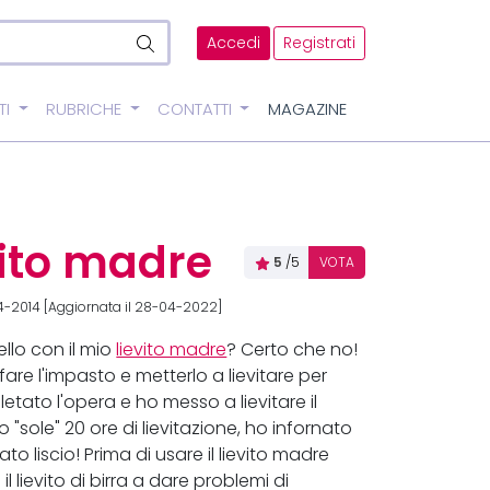
Accedi
Registrati
TI
RUBRICHE
CONTATTI
MAGAZINE
evito madre
5
/5
VOTA
4-2014 [Aggiornata il 28-04-2022]
llo con il mio
lievito madre
? Certo che no!
 fare l'impasto e metterlo a lievitare per
tato l'opera e ho messo a lievitare il
 "sole" 20 ore di lievitazione, ho infornato
 liscio! Prima di usare il lievito madre
lievito di birra a dare problemi di