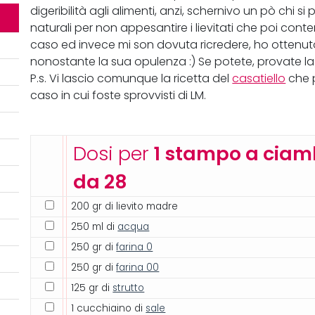
digeribilità agli alimenti, anzi, schernivo un pò chi si
naturali per non appesantire i lievitati che poi con
caso ed invece mi son dovuta ricredere, ho ottenuto
nonostante la sua opulenza :) Se potete, provate la 
P.s. Vi lascio comunque la ricetta del
casatiello
che p
caso in cui foste sprovvisti di LM.
Dosi per
1 stampo a ciam
da 28
200 gr di lievito madre
250 ml di
acqua
250 gr di
farina 0
250 gr di
farina 00
125 gr di
strutto
1 cucchiaino di
sale