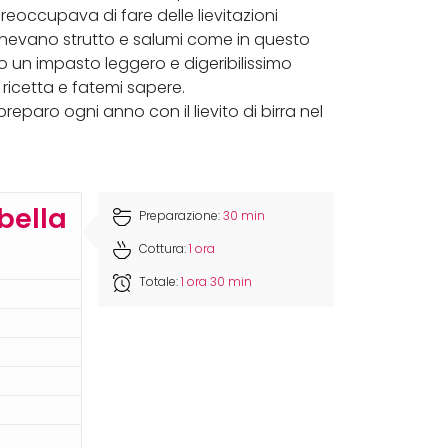
 preoccupava di fare delle lievitazioni
tenevano strutto e salumi come in questo
 un impasto leggero e digeribilissimo
ricetta e fatemi sapere.
reparo ogni anno con il lievito di birra nel
bella
Preparazione:
30 min
Cottura:
1 ora
Totale:
1 ora 30 min