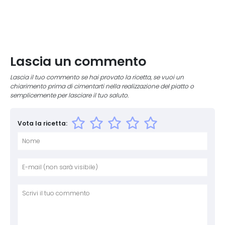
Lascia un commento
Lascia il tuo commento se hai provato la ricetta, se vuoi un
chiarimento prima di cimentarti nella realizzazione del piatto o
semplicemente per lasciare il tuo saluto.
Vota la ricetta:
Nome
E-mai
Sito 
Comm