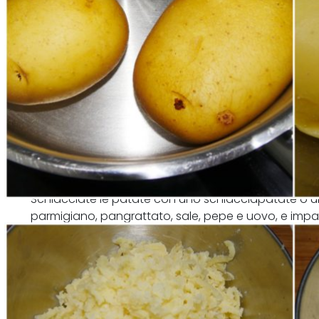
Schiacciate le patate con uno schiacciapatate o 
parmigiano, pangrattato, sale, pepe e uovo, e imp
compatto ma morbido.