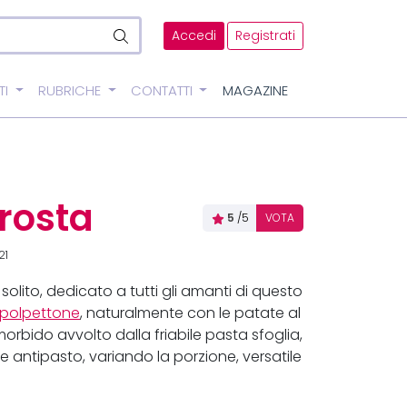
Accedi
Registrati
TI
RUBRICHE
CONTATTI
MAGAZINE
crosta
5
/5
VOTA
21
solito, dedicato a tutti gli amanti di questo
polpettone
, naturalmente con le patate al
 morbido avvolto dalla friabile pasta sfoglia,
antipasto, variando la porzione, versatile