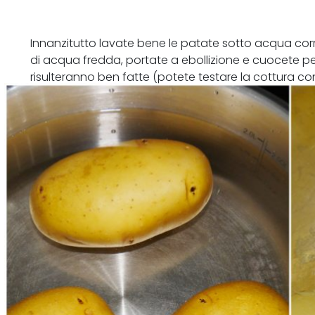
Innanzitutto lavate bene le patate sotto acqua cor
di acqua fredda, portate a ebollizione e cuocete pe
risulteranno ben fatte (potete testare la cottura con
entrano ed escono facilmente dalle patate, sono pro