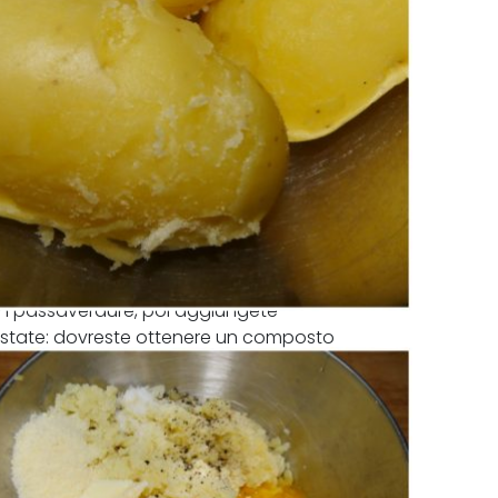
un passaverdure, poi aggiungete
astate: dovreste ottenere un composto