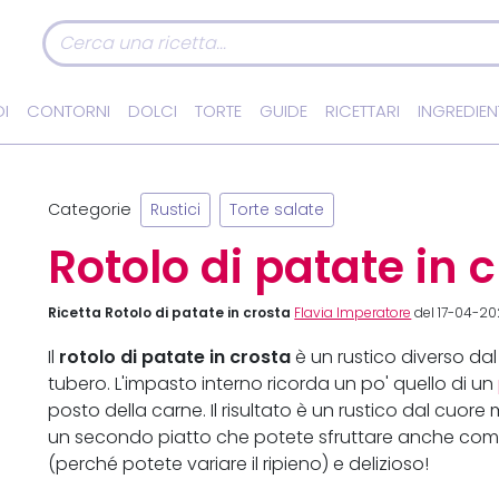
I
CONTORNI
DOLCI
TORTE
GUIDE
RICETTARI
INGREDIEN
Categorie
Rustici
Torte salate
Rotolo di patate in 
Ricetta Rotolo di patate in crosta
Flavia Imperatore
del 17-04-20
rotolo di patate in crosta
Il
è un rustico diverso dal 
tubero. L'impasto interno ricorda un po' quello di un
posto della carne. Il risultato è un rustico dal cuore
un secondo piatto che potete sfruttare anche come 
(perché potete variare il ripieno) e delizioso!