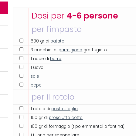
Dosi per
4-6 persone
per l'impasto
500 gr di
patate
3 cucchiai di
parmigiano
grattugiato
1 noce di
burro
1 uovo
sale
pepe
per il rotolo
1 rotolo di
pasta sfoglia
100 gr di
prosciutto cotto
100 gr di formaggio (tipo emmental o fontina)
1 tuorlo per spennellare